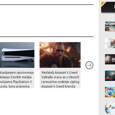
stavljanjem upozorenja
Redatelj Assassin’s Creed
Analitičari upozor
kidanju fizičkih medija
Valhalle vraća se u Ubisoft
“zbog trenutne kri
kutijama PlayStation 5
i preuzima vođenje cijelog
cijena Switcha 2 b
zola, Sony priprema
Assassin’s Creed brenda
skočiti na čak 800 
ače za nadolazeću
italnu budućnost