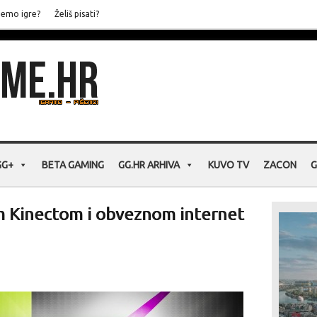
jemo igre?
Želiš pisati?
GG+
BETA GAMING
GG.HR ARHIVA
KUVO TV
ZACON
G
m Kinectom i obveznom internet