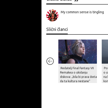
My common sense is tingling
Slični članci
Redatelj Final Fantasy VII
Po
Remakea o ukidanju
o u
diskova: „bila bi prava šteta
na 
da ta kultura nestane“
kon
igr
dig