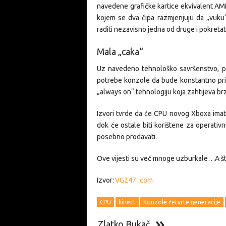
navedene grafičke kartice ekvivalent AMD
kojem se dva čipa razmjenjuju da „vuku
raditi nezavisno jedna od druge i pokretat
Mala „caka“
Uz navedeno tehnološko savršenstvo, posto
potrebe konzole da bude konstantno prik
„always on“ tehnologiju koja zahtijeva brz
Izvori tvrde da će CPU novog Xboxa imati 
dok će ostale biti korištene za operativ
posebno prodavati.
Ove vijesti su već mnoge uzburkale…A što 
Izvor:
VG247
.com
CPU
kinect
Konzole četvrte generacije
Zlatko Bukač