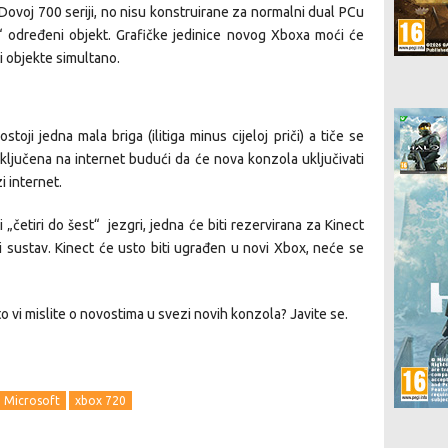
ovoj 700 seriji, no nisu konstruirane za normalni dual PCu
“ određeni objekt. Grafičke jedinice novog Xboxa moći će
i objekte simultano.
ji jedna mala briga (ilitiga minus cijeloj priči) a tiče se
ljučena na internet budući da će nova konzola uključivati
i internet.
„četiri do šest“ jezgri, jedna će biti rezervirana za Kinect
ni sustav. Kinect će usto biti ugrađen u novi Xbox, neće se
vi mislite o novostima u svezi novih konzola? Javite se.
Microsoft
xbox 720