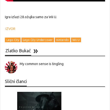
Igra izlazi 28.ožujka samo za Wii U.
IZVOR
Lego City
Lego City Undercover
nintendo
Wii-U
Zlatko Bukač
My common sense is tingling
Slični članci