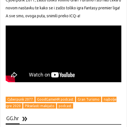
novom nastavku te kako se i zašto toliko igra Fantasy premier liga!
A sve smo, ovoga puta, snimili preko ICQ-a!
Cyberpunk 2077
GoodGameHR podcast
Gran Turismo
najbolje
igre 2020
Pikselasti makijato
podcast
GG.hr