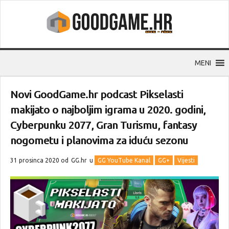
MENI
Novi GoodGame.hr podcast Pikselasti
makijato o najboljim igrama u 2020. godini,
Cyberpunku 2077, Gran Turismu, fantasy
nogometu i planovima za iduću sezonu
31 prosinca 2020 od
GG.hr
u
GG YouTube Kanal
GG+
Vijesti