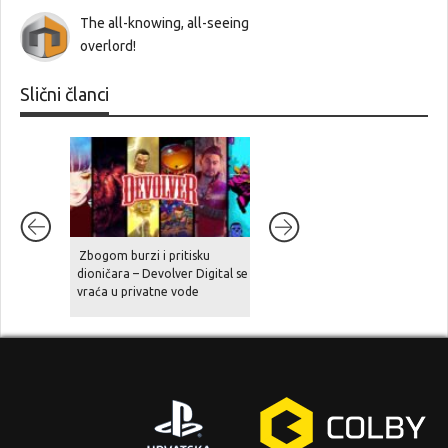
The all-knowing, all-seeing
overlord!
Slični članci
Zbogom burzi i pritisku
Val otpuštanja zahvatio je
dioničara – Devolver Digital se
Halo Studios odmah nakon
vraća u privatne vode
izlaska igre Halo: Campaign
Evolved