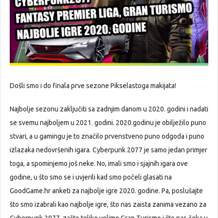
Došli smo i do finala prve sezone Pikselastoga makijata!
Najbolje sezonu zaključiti sa zadnjim danom u 2020. godini i nadati
se svemu najboljem u 2021. godini. 2020.godinu je obilježilo puno
stvari, a u gamingu je to značilo prvenstveno puno odgoda i puno
izlazaka nedovršenih igara. Cyberpunk 2077 je samo jedan primjer
toga, a spominjemo još neke. No, imali smo i sjajnih igara ove
godine, u što smo se i uvjerili kad smo počeli glasati na
GoodGame.hr anketi za najbolje igre 2020. godine. Pa, poslušajte
što smo izabrali kao najbolje igre, što nas zaista zanima vezano za
Cyberpunk 2077, zašto toliko volimo Gran Turismo i što nas čeka u