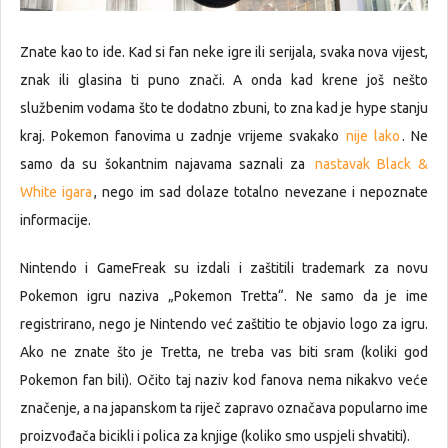
Znate kao to ide. Kad si fan neke igre ili serijala, svaka nova vijest,
znak ili glasina ti puno znači. A onda kad krene još nešto
službenim vodama što te dodatno zbuni, to zna kad je hype stanju
kraj. Pokemon fanovima u zadnje vrijeme svakako
nije lako
. Ne
samo da su šokantnim najavama saznali za
nastavak Black &
White igara
, nego im sad dolaze totalno nevezane i nepoznate
informacije.
Nintendo i GameFreak su izdali i zaštitili trademark za novu
Pokemon igru naziva „Pokemon Tretta“. Ne samo da je ime
registrirano, nego je Nintendo već zaštitio te objavio logo za igru.
Ako ne znate što je Tretta, ne treba vas biti sram (koliki god
Pokemon fan bili). Očito taj naziv kod fanova nema nikakvo veće
značenje, a na japanskom ta riječ zapravo označava popularno ime
proizvođača bicikli i polica za knjige (koliko smo uspjeli shvatiti).