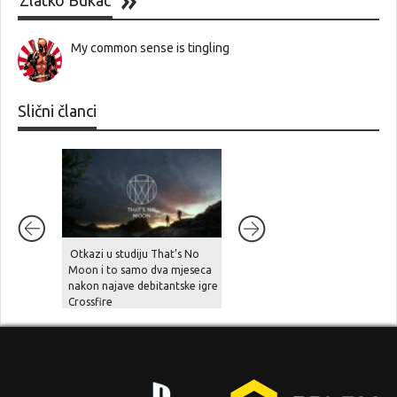
My common sense is tingling
Slični članci
Otkazi u studiju That’s No
SAD vraća Sonyju više od 500
Moon i to samo dva mjeseca
milijuna dolara zbog ilegalnih
nakon najave debitantske igre
carina, “oštećeni” igrači već
Crossfire
pripremaju kolektivnu tužbu…