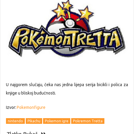
U najgorem slučaju, čeka nas jedna lijepa serija bicikli i polica za
knjige u bliskoj budućnosti.
Izvor:
Pokemonfigure
nintendo
Pikachu
Pokemon igre
Pokremon Tretta
Zlatko Bukač