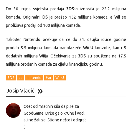
Do 30. rujna svjetska prodaja
3DS-a
iznosila je 22.2 milijuna
komada. Originalni
DS
je prešao 152 milijuna komada, a
Wii
se
približava prodaji od 100 milijuna komada.
Također, Nintendo očekuje da će do 31. ožujka iduće godine
prodati 5.5 milijuna komada nadolazeće
Wii U
konzole, kao i 5
dodatnih milijuna
Wiija
. Očekivanja za
3DS
su spuštena na 17.5
milijuna prodanih komada za cijelu financijsku godinu.
3DS
ds
nintendo
Wii
Wii-U
Josip Vladić
Otet od mračnih sila da piše za
GoodGame. Drže ga o kruhu i vodi,
ali ne žali se. Stigne nešto i odigrat
:)