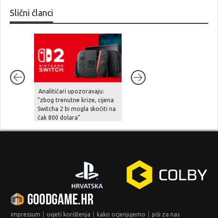
Slični članci
Analitičari upozoravaju:
Diablo IV stiže na Nintendo
“zbog trenutne krize, cijena
Switch 2 već u rujnu
Switcha 2 bi mogla skočiti na
čak 800 dolara”
|
|
|
impressum
uvjeti korištenja
kako ocjenjujemo
piši za nas