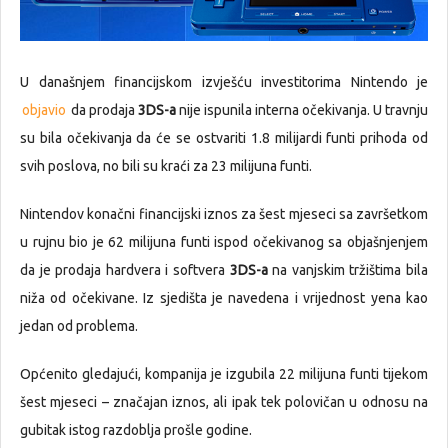
U današnjem financijskom izvješću investitorima Nintendo je
objavio
da prodaja
3DS-a
nije ispunila interna očekivanja. U travnju
su bila očekivanja da će se ostvariti 1.8 milijardi funti prihoda od
svih poslova, no bili su kraći za 23 milijuna funti.
Nintendov konačni financijski iznos za šest mjeseci sa završetkom
u rujnu bio je 62 milijuna funti ispod očekivanog sa objašnjenjem
da je prodaja hardvera i softvera
3DS-a
na vanjskim tržištima bila
niža od očekivane. Iz sjedišta je navedena i vrijednost yena kao
jedan od problema.
Općenito gledajući, kompanija je izgubila 22 milijuna funti tijekom
šest mjeseci – značajan iznos, ali ipak tek polovičan u odnosu na
gubitak istog razdoblja prošle godine.