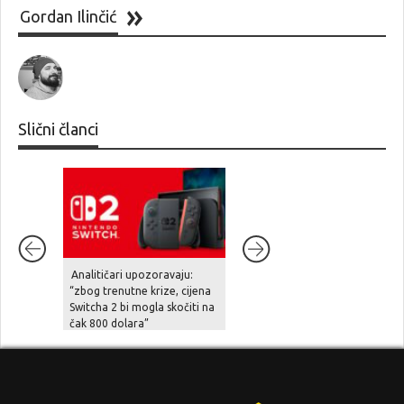
Gordan Ilinčić
Slični članci
Analitičari upozoravaju:
Diablo IV stiže na Nintendo
“zbog trenutne krize, cijena
Switch 2 već u rujnu
Switcha 2 bi mogla skočiti na
čak 800 dolara”