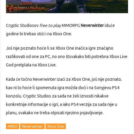
Cryptic Studiosov
free to play
MMORPG
Neverwinter
iduće
godine bi trebao stići i na Xbox One.
Još nije poznato hoće li se Xbox One inačica igre značajno
razlikovati od one za PC, no ono štsvakako biti potrebna Xbox Live
God pretplata na Xbox Live.
Kada će točno Neverwinter izaći za Xbox One, još nije poznato,
kao ni to hoće li spomenuta igra možda doći i na Sonyjevu PS4
konzolu. Cryptic Studios za sada ne želi iznositi nikakve
konkretnije informacije o igri, a iako PS4 verzija za sada nije u
planu, svakako ne treba otpisati njezino pojavljivanje.
MMO
Neverwinter
Xbox One