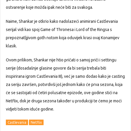
ostvarenje koje možda ipak neće biti za svakoga.
Naime, Shankar je otkrio kako nadolazeći animirani Castlevania
serijal vidi kao spoj Game of Thronesa i Lord of the Ringsa s
prepoznatljjivom goth notom koja oduvijek krasi ovaj Konamijev
klasik.
Ovom prilikom, Shankar nije htio pričati o samoj priči i settingu
serije (dosadašnje glasine govore da bi serija trebala biti
inspirirana igrom Castlevania III), već je samo dodao kako je casting
za seriju završen, potvrdivši još jednom kako će prva sezona, koja
će se sastojati od četiri polusatne epizode, ove godine stići na
Netflix, dok je druga sezona također u produkciji te ćemo je moći
vidjeti tokom iduće godine.
Castlevania
Netflix