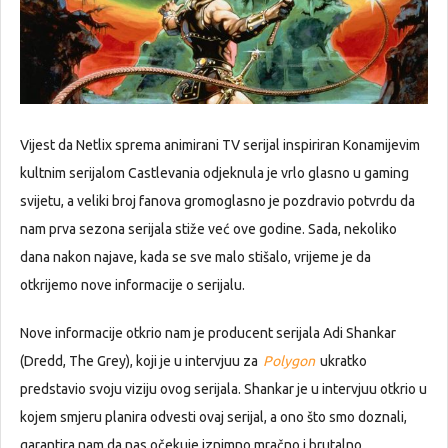
Vijest da Netlix sprema animirani TV serijal inspiriran Konamijevim
kultnim serijalom Castlevania odjeknula je vrlo glasno u gaming
svijetu, a veliki broj fanova gromoglasno je pozdravio potvrdu da
nam prva sezona serijala stiže već ove godine. Sada, nekoliko
dana nakon najave, kada se sve malo stišalo, vrijeme je da
otkrijemo nove informacije o serijalu.
Nove informacije otkrio nam je producent serijala Adi Shankar
(Dredd, The Grey), koji je u intervjuu za
Polygon
ukratko
predstavio svoju viziju ovog serijala. Shankar je u intervjuu otkrio u
kojem smjeru planira odvesti ovaj serijal, a ono što smo doznali,
garantira nam da nas očekuje iznimno mračno i brutalno