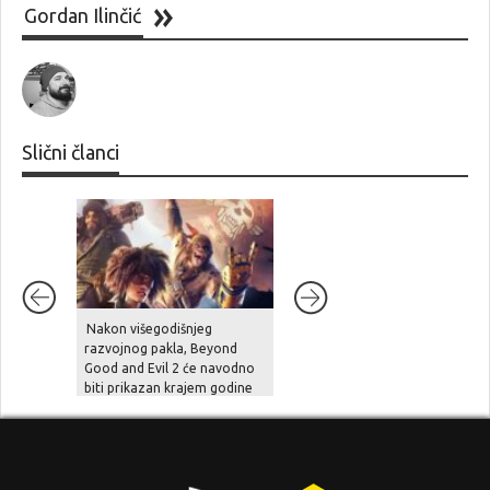
Gordan Ilinčić
Slični članci
Nakon višegodišnjeg
Unutarnji problemi i
razvojnog pakla, Beyond
preopterećenje usporili su
Good and Evil 2 će navodno
Halo Studios, Halo 2 Remake
biti prikazan krajem godine
je pod znakom pitanja