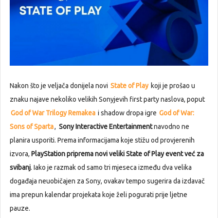
Nakon što je veljača donijela novi
State of Play
koji je prošao u
znaku najave nekoliko velikih Sonyjevih first party naslova, poput
God of War Trilogy Remakea
i shadow dropa igre
God of War:
Sons of Sparta
,
Sony Interactive Entertainment
navodno ne
planira usporiti. Prema informacijama koje stižu od provjerenih
izvora,
PlayStation
priprema novi veliki State of Play event već za
svibanj
. Iako je razmak od samo tri mjeseca između dva velika
događaja neuobičajen za Sony, ovakav tempo sugerira da izdavač
ima prepun kalendar projekata koje želi pogurati prije ljetne
pauze.