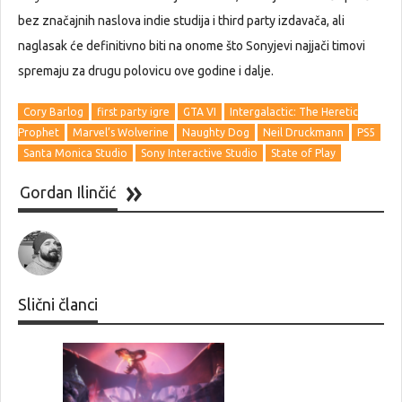
bez značajnih naslova indie studija i third party izdavača, ali
naglasak će definitivno biti na onome što Sonyjevi najjači timovi
spremaju za drugu polovicu ove godine i dalje.
Cory Barlog
first party igre
GTA VI
Intergalactic: The Heretic
Prophet
Marvel’s Wolverine
Naughty Dog
Neil Druckmann
PS5
Santa Monica Studio
Sony Interactive Studio
State of Play
Gordan Ilinčić
Slični članci