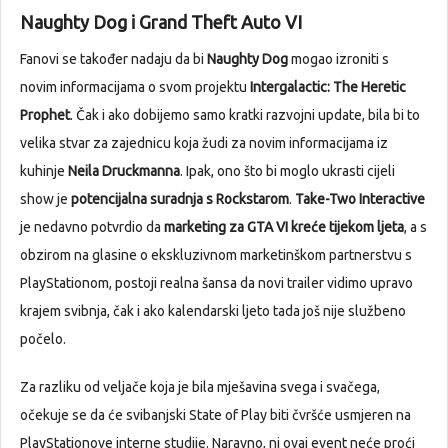
Naughty Dog i Grand Theft Auto VI
Fanovi se također nadaju da bi
Naughty Dog
mogao izroniti s
novim informacijama o svom projektu
Intergalactic: The Heretic
Prophet
. Čak i ako dobijemo samo kratki razvojni update, bila bi to
velika stvar za zajednicu koja žudi za novim informacijama iz
kuhinje
Neila Druckmanna
. Ipak, ono što bi moglo ukrasti cijeli
show je
potencijalna suradnja s Rockstarom
.
Take-Two Interactive
je nedavno potvrdio da
marketing za GTA VI kreće tijekom ljeta
, a s
obzirom na glasine o ekskluzivnom marketinškom partnerstvu s
PlayStationom, postoji realna šansa da novi trailer vidimo upravo
krajem svibnja, čak i ako kalendarski ljeto tada još nije službeno
počelo.
Za razliku od veljače koja je bila mješavina svega i svačega,
očekuje se da će svibanjski State of Play biti čvršće usmjeren na
PlayStationove interne studije. Naravno, ni ovaj event neće proći