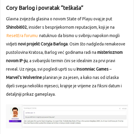
Cory Barlog i povratak “teškaša”
Glavna zvijezda glasina o novom State of Playu ovaj je put
Shinobi602
, insider s besprijekornom reputacijom, koji je na
ResetEra forumu
natuknuo da bismo u svibnju napokon mogli
vidjeti
novi projekt Coryja Barloga
. Osim što nadgleda remakeove
pustolovina Kratosa, Barlog već godinama radi na
misterioznom
novom IP-ju
, a svibanjski termin čini se idealnim za prvi pravi
reveal. Uz njega, svi pogledi uprti su u
Insomniac Games
–
Marvel’s Wolverine
planiran je za jesen, a kako nas od izlaska
dijeli svega nekoliko mjeseci, krajnje je vrijeme za fiksni datum i
detaljniji prikaz gameplaya.