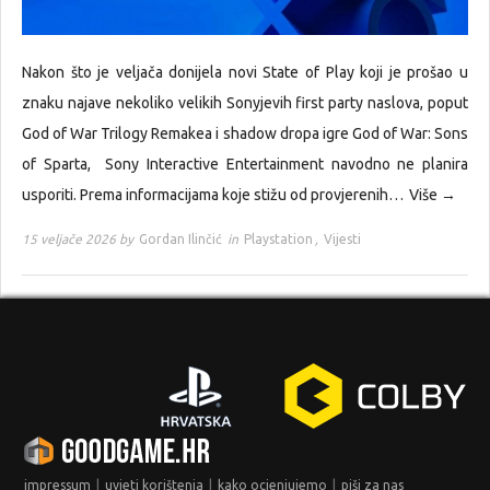
Nakon što je veljača donijela novi State of Play koji je prošao u
znaku najave nekoliko velikih Sonyjevih first party naslova, poput
God of War Trilogy Remakea i shadow dropa igre God of War: Sons
of Sparta, Sony Interactive Entertainment navodno ne planira
usporiti. Prema informacijama koje stižu od provjerenih…
Više →
15 veljače 2026 by
Gordan Ilinčić
in
Playstation
,
Vijesti
|
|
|
impressum
uvjeti korištenja
kako ocjenjujemo
piši za nas