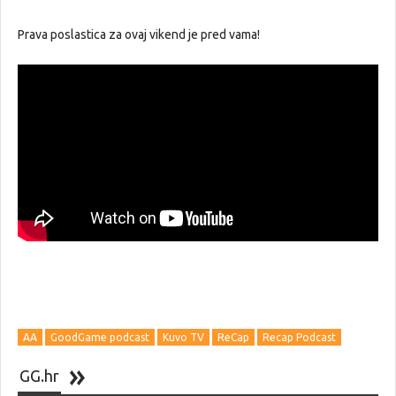
Prava poslastica za ovaj vikend je pred vama!
AA
GoodGame podcast
Kuvo TV
ReCap
Recap Podcast
GG.hr