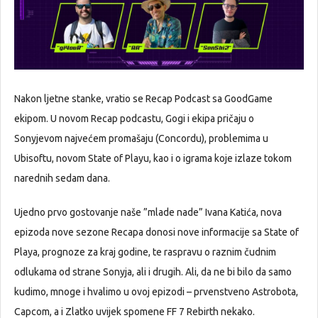
Nakon ljetne stanke, vratio se Recap Podcast sa GoodGame
ekipom. U novom Recap podcastu, Gogi i ekipa pričaju o
Sonyjevom najvećem promašaju (Concordu), problemima u
Ubisoftu, novom State of Playu, kao i o igrama koje izlaze tokom
narednih sedam dana.
Ujedno prvo gostovanje naše ”mlade nade” Ivana Katića, nova
epizoda nove sezone Recapa donosi nove informacije sa State of
Playa, prognoze za kraj godine, te raspravu o raznim čudnim
odlukama od strane Sonyja, ali i drugih. Ali, da ne bi bilo da samo
kudimo, mnoge i hvalimo u ovoj epizodi – prvenstveno Astrobota,
Capcom, a i Zlatko uvijek spomene FF 7 Rebirth nekako.