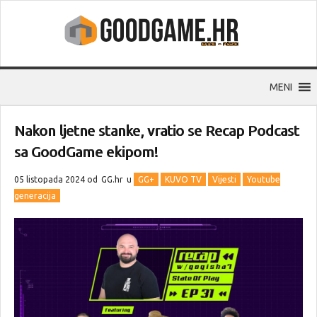
MENI
Nakon ljetne stanke, vratio se Recap Podcast
sa GoodGame ekipom!
05 listopada 2024 od
GG.hr
u
GG+
KUVO TV
Vijesti
Youtube
generacija