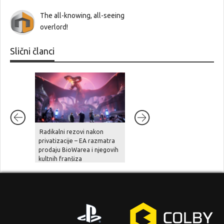
The all-knowing, all-seeing
overlord!
Slični članci
Radikalni rezovi nakon
Ghost Recon Wildlands je
privatizacije – EA razmatra
stigao na aktualne platforme,
prodaju BioWarea i njegovih
zajedno sa besplatnom
kultnih franšiza
nadogradnjom, novom pričo
i naprednim opcijama