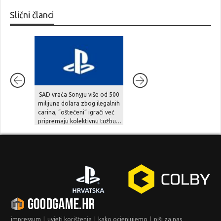
Slični članci
SAD vraća Sonyju više od 500
Extraction shooter BR1
milijuna dolara zbog ilegalnih
Infinite unosi pravi novac u
carina, “oštećeni” igrači već
gaming, ali zajednica sumnja
pripremaju kolektivnu tužbu…
na opasnu zamku…
|
|
|
impressum
uvjeti korištenja
kako ocjenjujemo
piši za nas