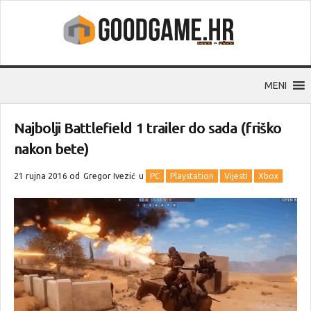
MENI
Najbolji Battlefield 1 trailer do sada (friško
nakon bete)
21 rujna 2016 od
Gregor Ivezić
u
PC
Playstation
Vijesti
Xbox