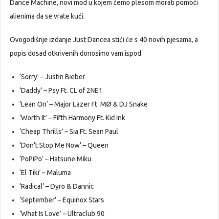
Dance Machine, novi mod u kojem ćemo plesom morati pomoći
alienima da se vrate kući.
Ovogodišnje izdanje Just Dancea stići će s 40 novih pjesama, a
popis dosad otkrivenih donosimo vam ispod:
‘Sorry’ – Justin Bieber
‘Daddy’ – Psy Ft. CL of 2NE1
‘Lean On’ – Major Lazer Ft. MØ & DJ Snake
‘Worth It’ – Fifth Harmony Ft. Kid Ink
‘Cheap Thrills’ – Sia Ft. Sean Paul
‘Don’t Stop Me Now’ – Queen
‘PoPiPo’ – Hatsune Miku
‘El Tiki’ – Maluma
‘Radical’ – Dyro & Dannic
‘September’ – Equinox Stars
‘What Is Love’ – Ultraclub 90