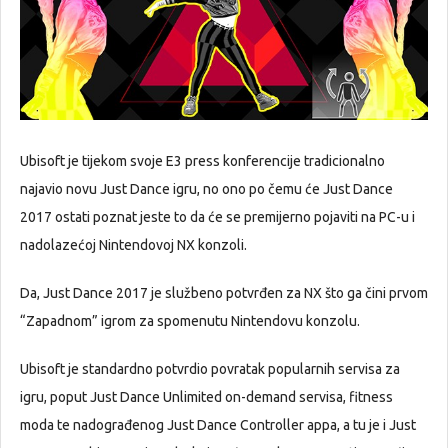
Ubisoft je tijekom svoje E3 press konferencije tradicionalno
najavio novu Just Dance igru, no ono po čemu će Just Dance
2017 ostati poznat jeste to da će se premijerno pojaviti na PC-u i
nadolazećoj Nintendovoj NX konzoli.
Da, Just Dance 2017 je službeno potvrđen za NX što ga čini prvom
“Zapadnom” igrom za spomenutu Nintendovu konzolu.
Ubisoft je standardno potvrdio povratak popularnih servisa za
igru, poput Just Dance Unlimited on-demand servisa, fitness
moda te nadograđenog Just Dance Controller appa, a tu je i Just