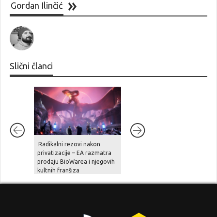
Gordan Ilinčić
Slični članci
Radikalni rezovi nakon
Ghost Recon Wildlands je
privatizacije – EA razmatra
stigao na aktualne platforme,
prodaju BioWarea i njegovih
zajedno sa besplatnom
kultnih franšiza
nadogradnjom, novom pričo
i naprednim opcijama