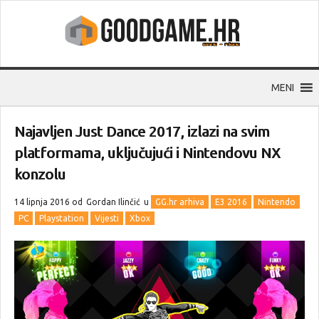
MENI
Najavljen Just Dance 2017, izlazi na svim
platformama, uključujući i Nintendovu NX
konzolu
14 lipnja 2016 od
Gordan Ilinčić
u
GG.hr arhiva
E3 2016
Nintendo
PC
Playstation
Vijesti
Xbox