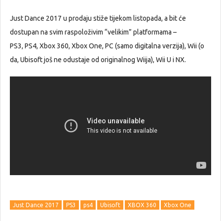
Just Dance 2017 u prodaju stiže tijekom listopada, a bit će
dostupan na svim raspoloživim “velikim” platformama –
PS3, PS4, Xbox 360, Xbox One, PC (samo digitalna verzija), Wii (o
da, Ubisoft još ne odustaje od originalnog Wiija), Wii U i NX.
Just Dance 2017
PS3
ps4
Ubisoft
XBOX 360
Xbox One