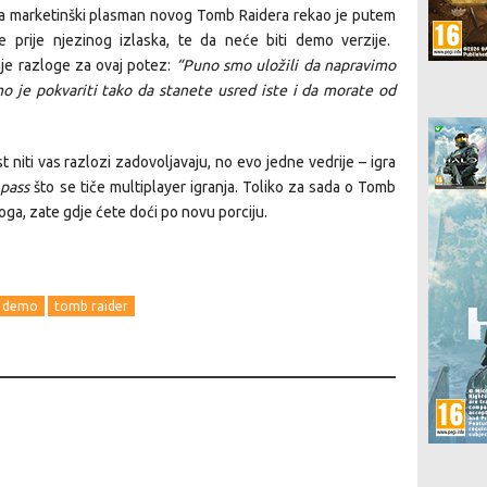
za marketinški plasman novog Tomb Raidera rekao je putem
e prije njezinog izlaska, te da neće biti demo verzije.
nje razloge za ovaj potez:
“Puno smo uložili da napravimo
o je pokvariti tako da stanete usred iste i da morate od
t niti vas razlozi zadovoljavaju, no evo jedne vedrije – igra
 pass
što se tiče multiplayer igranja. Toliko za sada o Tomb
ga, zate gdje ćete doći po novu porciju.
r demo
tomb raider