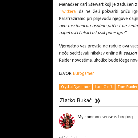
Menadžer Karl Stewart koji je zadužen 
Twittera
da ne želi pokvariti priču igr
Parafraziramo pri prijevodu njegove dalj
ovu fascinantnu osobnu priču i ne želim
napetosti čekati izlazak pune igre”.
Vjerojatno vas previše ne raduje ova vijes
neće sadržavati nikakav online ili
season
Raider novostima, ukoliko bude ičega novo
IZVOR:
Eurogamer
Crystal Dynamics
Lara Croft
Tom Raide
Zlatko Bukač
My common sense is tingling