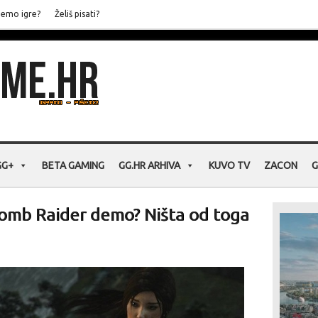
jemo igre?
Želiš pisati?
GG+
BETA GAMING
GG.HR ARHIVA
KUVO TV
ZACON
G
 Tomb Raider demo? Ništa od toga