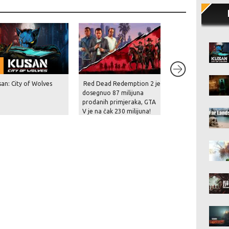
an: City of Wolves
Red Dead Redemption 2 je
Šef Take-Two Inte
dosegnuo 87 milijuna
otvoreno o napušt
prodanih primjeraka, GTA
fizičkih izdanja: “d
V je na čak 230 milijuna!
više nemaju smisla,
digitalna izdanja s
praktičnija”