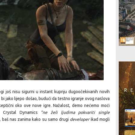
i još nisu sigurni u instant kupnju dugoočekivanih novih
bi jako lijepo došao, budući da testno igranje ovog naslova
skeptični oko ove nove igre. Nažalost, demo nećemo moći
jer Crystal Dynamics
”ne želi ljudima pokvariti single
og, baš nas zanima kako su samo drugi
developer
ikad mogli