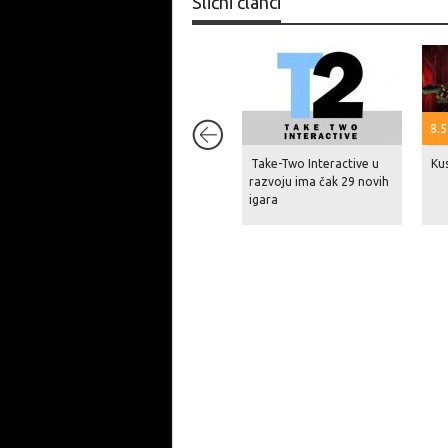
Slični članci
8.5
Take-Two Interactive u
Kus
razvoju ima čak 29 novih
igara