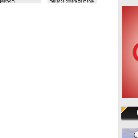
splatnom
milijarde dolara za manje
krajem kolovoza i 
dogradnjom, novom
od mjesec dana!
na Netflixu!
čom i naprednim
cijama