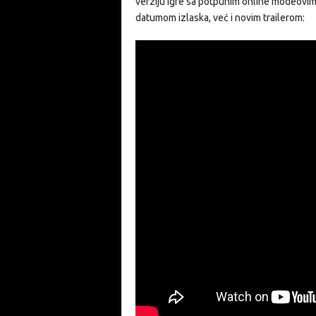
verziju igre sa potpunim online modeovi
datumom izlaska, već i novim trailerom: