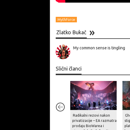
MythForce
Zlatko Bukač
My common sense is tingling
Slični članci
Radikalni rezovi nakon
Gh
privatizacije – EA razmatra
sti
prodaju BioWarea i
pla