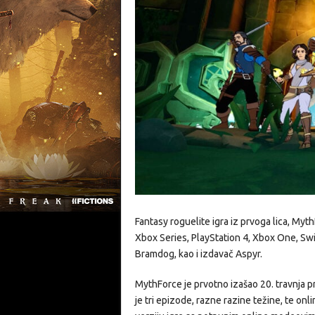
Fantasy roguelite igra iz prvoga lica, Myth
Xbox Series, PlayStation 4, Xbox One, Swi
Bramdog, kao i izdavač Aspyr.
MythForce je prvotno izašao 20. travnja 
je tri epizode, razne razine težine, te o