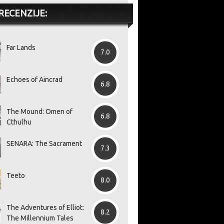
RECENZIJE:
Far Lands
7.0
Echoes of Aincrad
6.8
The Mound: Omen of
6.8
Cthulhu
SENARA: The Sacrament
7.3
Teeto
8.0
no
Redatelj Final Fantasy VII
Postavljanjem upozorenja
Re
The Adventures of Elliot:
rošireni
Remakea o ukidanju
o ukidanju fizičkih medija
Va
8.2
iže
diskova: „bila bi prava šteta
na kutijama PlayStation 5
i 
The Millennium Tales