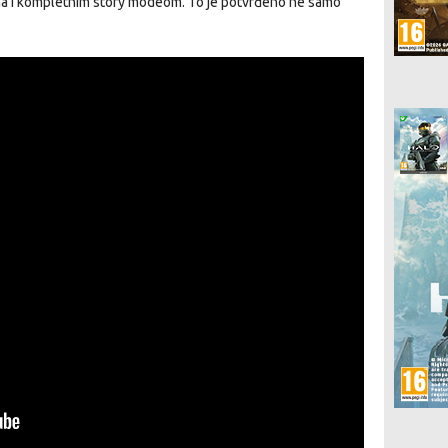
ma i kompletnim story modeom. To je potvrđeno ne samo