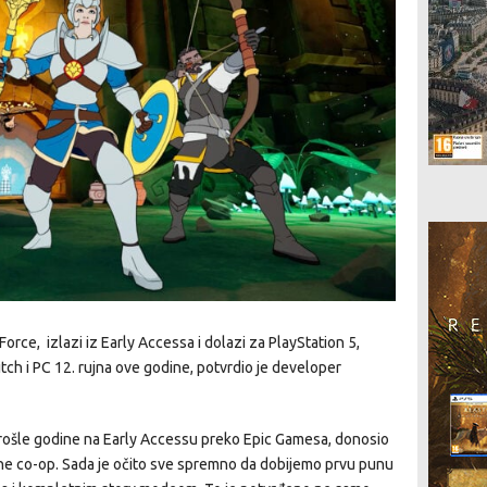
Force, izlazi iz Early Accessa i dolazi za PlayStation 5,
tch i PC 12. rujna ove godine, potvrdio je developer
prošle godine na Early Accessu preko Epic Gamesa, donosio
nline co-op. Sada je očito sve spremno da dobijemo prvu punu