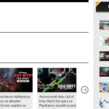
ost Recon Wildlands je
Portovi prvih dviju Call of
Rockstar je konač
gao na aktualne
Duty: Black Ops igara za
prekinuo šutnju – p
tforme, zajedno sa
PlayStation zaradili su pola
prikaz za GTA VI st