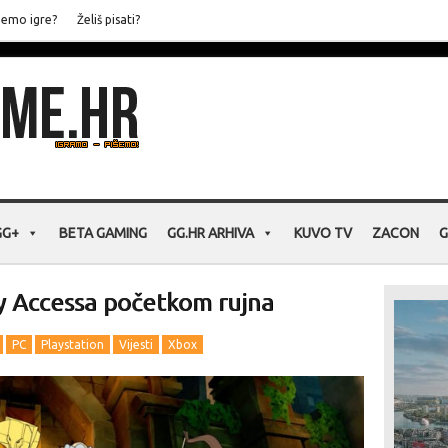
jemo igre?
Želiš pisati?
GG+
BETA GAMING
GG.HR ARHIVA
KUVO TV
ZACON
G
ly Accessa početkom rujna
PC
Playstation
Vijesti
Xbox