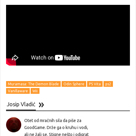
Muramasa: The Demon Blade
Odin Sphere
PS Vita
ps2
Vanillaware
Wii
Josip Vladić
Otet od mračnih sila da piše za
GoodGame. Drže ga o kruhu i vodi,
ali ne žali se. Stigne nešto i odigrat