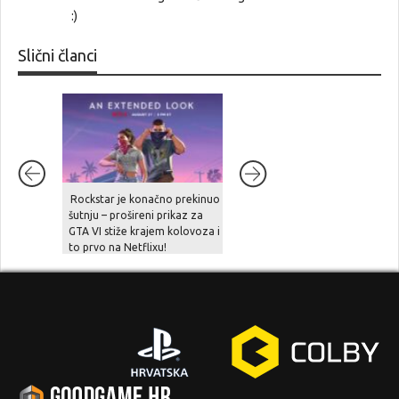
:)
Slični članci
Rockstar je konačno prekinuo
Redatelj Final Fantasy VII
šutnju – prošireni prikaz za
Remakea o ukidanju diskova:
GTA VI stiže krajem kolovoza i
„bila bi prava šteta da ta
to prvo na Netflixu!
kultura nestane“