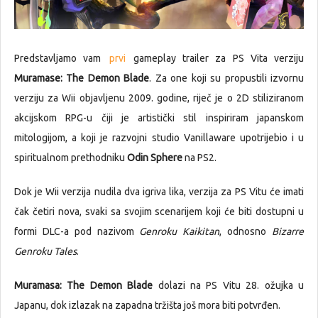
Predstavljamo vam
prvi
gameplay trailer za PS Vita verziju
Muramase: The Demon Blade
. Za one koji su propustili izvornu
verziju za Wii objavljenu 2009. godine, riječ je o 2D stiliziranom
akcijskom RPG-u čiji je artistički stil inspiriram japanskom
mitologijom, a koji je razvojni studio Vanillaware upotrijebio i u
spiritualnom prethodniku
Odin Sphere
na PS2.
Dok je Wii verzija nudila dva igriva lika, verzija za PS Vitu će imati
čak četiri nova, svaki sa svojim scenarijem koji će biti dostupni u
formi DLC-a pod nazivom
Genroku Kaikitan
, odnosno
Bizarre
Genroku Tales
.
Muramasa: The Demon Blade
dolazi na PS Vitu 28. ožujka u
Japanu, dok izlazak na zapadna tržišta još mora biti potvrđen.