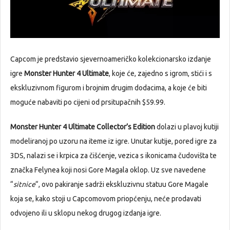
Capcom je predstavio sjevernoameričko kolekcionarsko izdanje
igre
Monster Hunter 4 Ultimate
, koje će, zajedno s igrom, stići i s
ekskluzivnom figurom i brojnim drugim dodacima, a koje će biti
moguće nabaviti po cijeni od prsitupačnih $59.99.
Monster Hunter 4 Ultimate Collector’s Edition
dolazi u plavoj kutiji
modeliranoj po uzoru na iteme iz igre. Unutar kutije, pored igre za
3DS, nalazi se i krpica za čišćenje, vezica s ikonicama čudovišta te
značka Felynea koji nosi Gore Magala oklop. Uz sve navedene
“
sitnice
“, ovo pakiranje sadrži ekskluzivnu statuu Gore Magale
koja se, kako stoji u Capcomovom priopćenju, neće prodavati
odvojeno ili u sklopu nekog drugog izdanja igre.