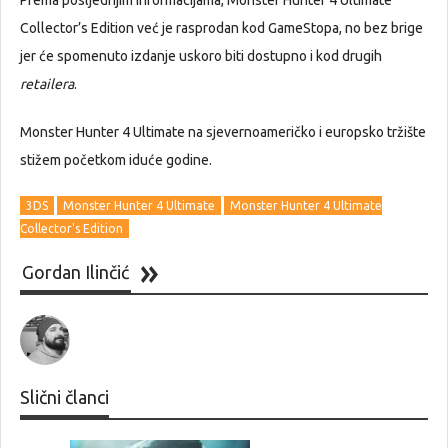
Prema posljednjim informacijama, Monster Hunter 4 Ultimate
Collector’s Edition već je rasprodan kod GameStopa, no bez brige
jer će spomenuto izdanje uskoro biti dostupno i kod drugih
retailera
.
Monster Hunter 4 Ultimate na sjevernoameričko i europsko tržište
stižem početkom iduće godine.
3DS
Monster Hunter 4 Ultimate
Monster Hunter 4 Ultimate
Collector's Edition
Gordan Ilinčić
Slični članci