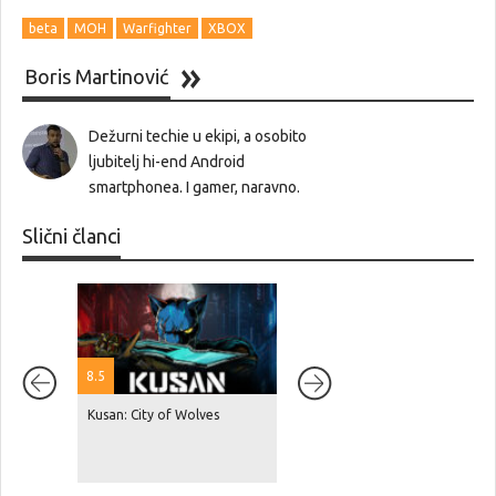
beta
MOH
Warfighter
XBOX
Boris Martinović
Dežurni techie u ekipi, a osobito
ljubitelj hi-end Android
smartphonea. I gamer, naravno.
Slični članci
8.5
Kusan: City of Wolves
Red Dead Redemption 2 je
dosegnuo 87 milijuna
prodanih primjeraka, GTA V je
na čak 230 milijuna!