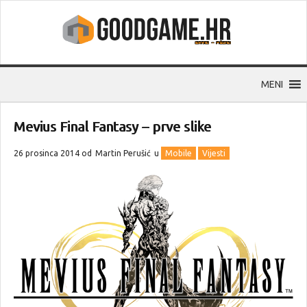
MENI
Mevius Final Fantasy – prve slike
26 prosinca 2014 od
Martin Perušić
u
Mobile
Vijesti