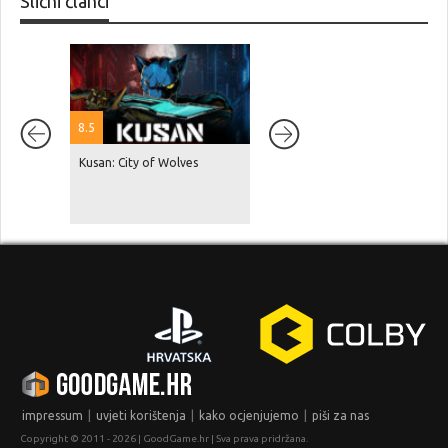
Slični članci
8.5
Kusan: City of Wolves
Red Dead Redemption 2 je
dosegnuo 87 milijuna
prodanih primjeraka, GTA V je
na čak 230 milijuna!
|
|
|
impressum
uvjeti korištenja
kako ocjenjujemo
piši za nas
Copyright © 2011 - 2026 | GoodGame.hr | Sva prava pridržana.