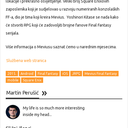
lokacije i prekrasno osvjetljenje. Veliki broj Square Enixovih
zaposlenika koji je sudjelovao u razvoju numeriranih konzolaških
FF-a, dio je tima koji kreira Mevius. Yoshinori Kitase se nada kako
će stvoriti RPG koji će zadovoljiti brojne fanove Final Fantasy
serijala.
Više informacija o Meviusu saznat ćemo u narednim mjesecima.
Službena web stranica
2015.
Android
Final fantasy
iOS
JRPG
Mevius Final Fantasy
mobile
Square Enix
Martin Perušić
My life is so much more interesting
inside my head...