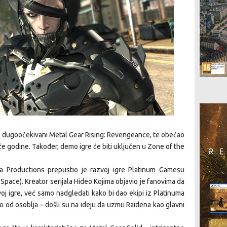
za dugoočekivani Metal Gear Rising: Revengeance, te obećao
će godine. Također, demo igre će biti uključen u Zone of the
a Productions prepustio je razvoj igre Platinum Gamesu
Space). Kreator serijala Hideo Kojima objavio je fanovima da
voj igre, već samo nadgledati kako bi dao ekipi iz Platinuma
šao od osoblja – došli su na ideju da uzmu Raidena kao glavni