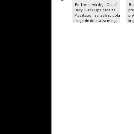
Portovi prvih dviju Call of
Ro
Duty: Black Ops igara za
pre
PlayStation zaradili su pola
pri
milijarde dolara za manje
kra
od mjesec dana!
na 