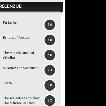
RECENZIJE:
Far Lands
7.0
Echoes of Aincrad
6.8
The Mound: Omen of
6.8
Cthulhu
SENARA: The Sacrament
7.3
Teeto
8.0
The Adventures of Elliot:
8.2
The Millennium Tales