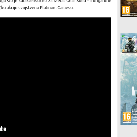
a što je karakteristično za Metal Gear Solid – intrigantne
ačku akciju svojstvenu Platinum Gamesu.