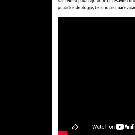
Sam video prikazuje dobru mješavinu onog
političke ideologije, te furioznu mačeval