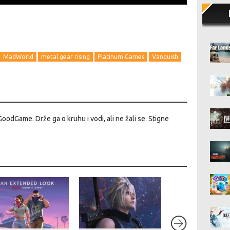
MadWorld
metal gear rising
Platinum Games
Vanquish
GoodGame. Drže ga o kruhu i vodi, ali ne žali se. Stigne