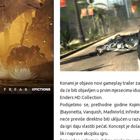
Konami je objavio novi gameplay trailer 
da će biti objavljen u prvim mjesecima idu
Enders HD Collection.
Podsjetimo se, prethodne godine Kojim
(Bayonetta, Vanquish, MadWorld, Infinite 
neće previše direktno biti uključen u raz
da igri daju vlastiti pečat. Koncept je do
lik i naprave akcijsku igru.