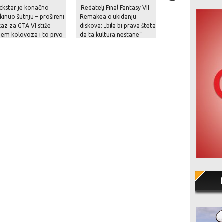
ckstar je konačno
Redatelj Final Fantasy VII
Postavljanjem upo
kinuo šutnju – prošireni
Remakea o ukidanju
o ukidanju fizičkih
kaz za GTA VI stiže
diskova: „bila bi prava šteta
na kutijama PlaySt
jem kolovoza i to prvo
da ta kultura nestane“
konzola, Sony pri
Netflixu!
igrače za nadolaz
digitalnu budućnos