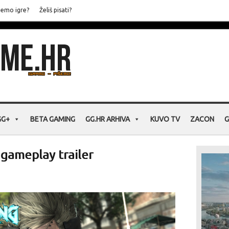
jemo igre?
Želiš pisati?
GG+
BETA GAMING
GG.HR ARHIVA
KUVO TV
ZACON
G
 gameplay trailer