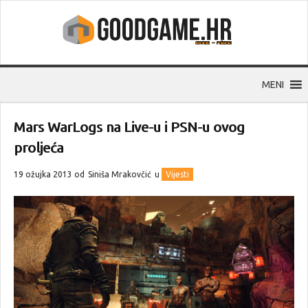
MENI
Mars WarLogs na Live-u i PSN-u ovog
proljeća
19 ožujka 2013 od
Siniša Mrakovčić
u
Vijesti