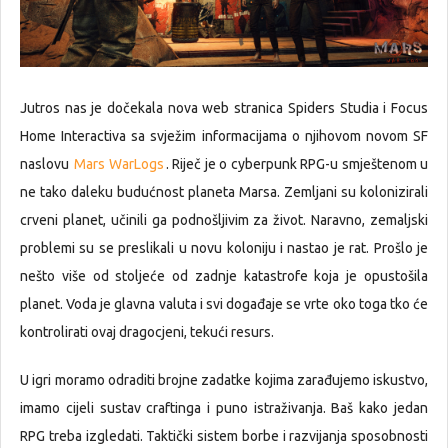
Jutros nas je dočekala nova web stranica Spiders Studia i Focus
Home Interactiva sa svježim informacijama o njihovom novom SF
naslovu
Mars WarLogs
. Riječ je o cyberpunk RPG-u smještenom u
ne tako daleku budućnost planeta Marsa. Zemljani su kolonizirali
crveni planet, učinili ga podnošljivim za život. Naravno, zemaljski
problemi su se preslikali u novu koloniju i nastao je rat. Prošlo je
nešto više od stoljeće od zadnje katastrofe koja je opustošila
planet. Voda je glavna valuta i svi događaje se vrte oko toga tko će
kontrolirati ovaj dragocjeni, tekući resurs.
U igri moramo odraditi brojne zadatke kojima zarađujemo iskustvo,
imamo cijeli sustav craftinga i puno istraživanja. Baš kako jedan
RPG treba izgledati. Taktički sistem borbe i razvijanja sposobnosti