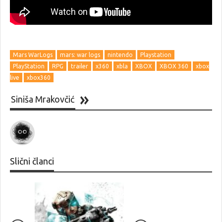
Mars WarLogs
mars: war logs
nintendo
Playstation
PlayStation
RPG
trailer
x360
xbla
XBOX
XBOX 360
xbox
live
xbox360
Siniša Mrakovčić
Slični članci