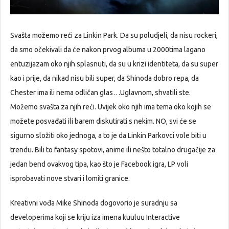
Svašta možemo reći za Linkin Park. Da su poludjeli, da nisu rockeri,
da smo očekivali da će nakon prvog albuma u 2000tima lagano
entuzijazam oko njih splasnuti, da su u krizi identiteta, da su super
kao i prije, da nikad nisu bili super, da Shinoda dobro repa, da
Chester ima ili nema odličan glas…Uglavnom, shvatili ste.
Možemo svašta za njih reći. Uvijek oko njih ima tema oko kojih se
možete posvađati ili barem diskutirati s nekim. NO, svi će se
sigurno složiti oko jednoga, a to je da Linkin Parkovci vole biti u
trendu. Bili to fantasy spotovi, anime ili nešto totalno drugačije za
jedan bend ovakvog tipa, kao što je Facebook igra, LP voli
isprobavati nove stvari i lomiti granice.
Kreativni vođa Mike Shinoda dogovorio je suradnju sa
developerima koji se kriju iza imena kuuluu Interactive