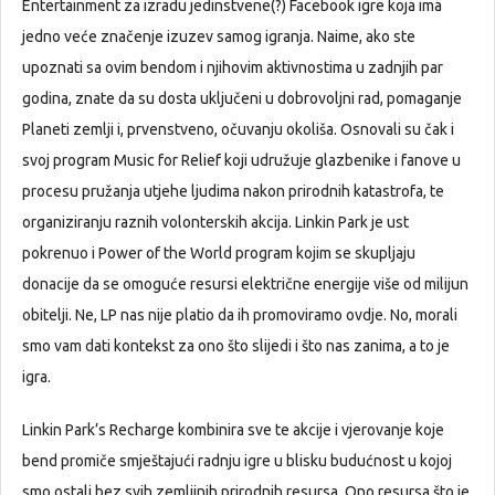
Entertainment za izradu jedinstvene(?) Facebook igre koja ima
jedno veće značenje izuzev samog igranja. Naime, ako ste
upoznati sa ovim bendom i njihovim aktivnostima u zadnjih par
godina, znate da su dosta uključeni u dobrovoljni rad, pomaganje
Planeti zemlji i, prvenstveno, očuvanju okoliša. Osnovali su čak i
svoj program Music for Relief koji udružuje glazbenike i fanove u
procesu pružanja utjehe ljudima nakon prirodnih katastrofa, te
organiziranju raznih volonterskih akcija. Linkin Park je ust
pokrenuo i Power of the World program kojim se skupljaju
donacije da se omoguće resursi električne energije više od milijun
obitelji. Ne, LP nas nije platio da ih promoviramo ovdje. No, morali
smo vam dati kontekst za ono što slijedi i što nas zanima, a to je
igra.
Linkin Park’s Recharge kombinira sve te akcije i vjerovanje koje
bend promiče smještajući radnju igre u blisku budućnost u kojoj
smo ostali bez svih zemljinih prirodnih resursa. Ono resursa što je