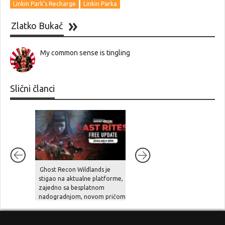
Linkin Park's Recharge
Linkin Parka
Zlatko Bukač
My common sense is tingling
Slični članci
Ghost Recon Wildlands je
Portovi prvih dviju Call of
stigao na aktualne platforme,
Duty: Black Ops igara za
zajedno sa besplatnom
PlayStation zaradili su pola
nadogradnjom, novom pričom
milijarde dolara za manje od
i naprednim opcijama
mjesec dana!