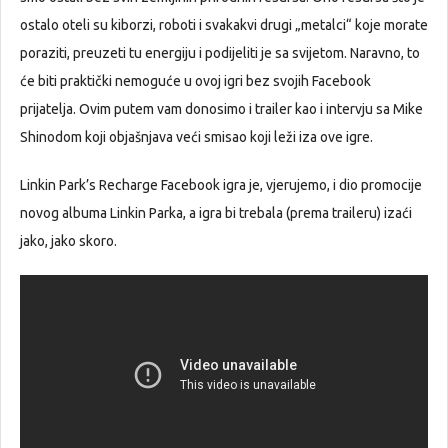
ostalo oteli su kiborzi, roboti i svakakvi drugi „metalci“ koje morate
poraziti, preuzeti tu energiju i podijeliti je sa svijetom. Naravno, to
će biti praktički nemoguće u ovoj igri bez svojih Facebook
prijatelja. Ovim putem vam donosimo i trailer kao i intervju sa Mike
Shinodom koji objašnjava veći smisao koji leži iza ove igre.
Linkin Park’s Recharge Facebook igra je, vjerujemo, i dio promocije
novog albuma Linkin Parka, a igra bi trebala (prema traileru) izaći
jako, jako skoro.