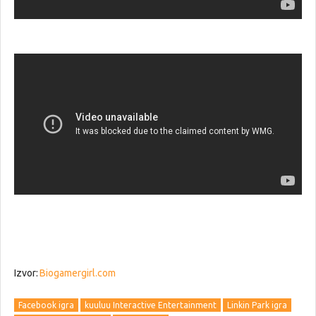
Izvor:
Biogamergirl.com
Facebook igra
kuuluu Interactive Entertainment
Linkin Park igra