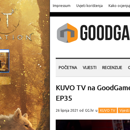
Impressum
Uvjeti korištenja
Kako ocjenju
POČETNA
VIJESTI
RECENZIJE
KUVO TV na GoodGame.h
EP35
26 lipnja 2021 od
GG.hr
u
KUVO TV
Vijesti