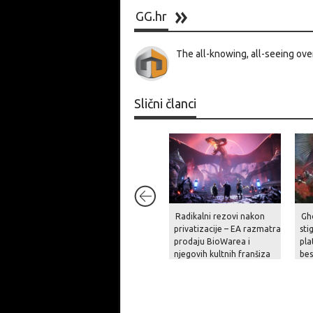
GG.hr
The all-knowing, all-seeing ove
Slični članci
Radikalni rezovi nakon
Gh
privatizacije – EA razmatra
sti
prodaju BioWarea i
pla
njegovih kultnih franšiza
be
na
pri
op