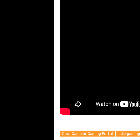
GoodGame.hr Gaming Portal
indie gaming