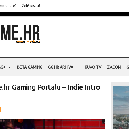
jemo igre?
Želiš pisati?
GG+
BETA GAMING
GG.HR ARHIVA
KUVO TV
ZACON
G
r Gaming Portalu – Indie Intro