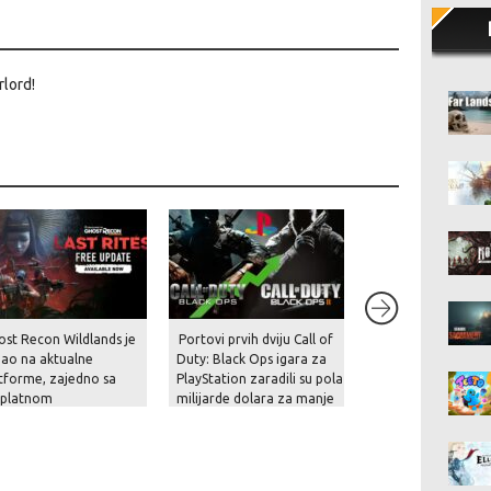
rlord!
ost Recon Wildlands je
Portovi prvih dviju Call of
Rockstar je konač
gao na aktualne
Duty: Black Ops igara za
prekinuo šutnju – p
tforme, zajedno sa
PlayStation zaradili su pola
prikaz za GTA VI st
splatnom
milijarde dolara za manje
krajem kolovoza i 
dogradnjom, novom
od mjesec dana!
na Netflixu!
čom i naprednim
cijama