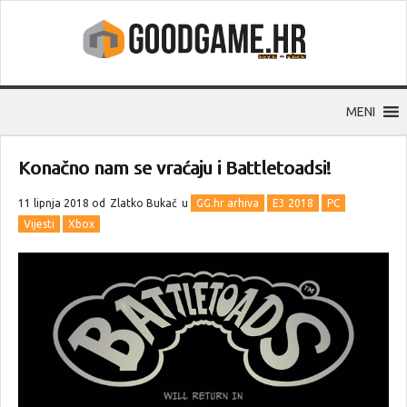
MENI
Konačno nam se vraćaju i Battletoadsi!
11 lipnja 2018 od
Zlatko Bukač
u
GG.hr arhiva
E3 2018
PC
Vijesti
Xbox