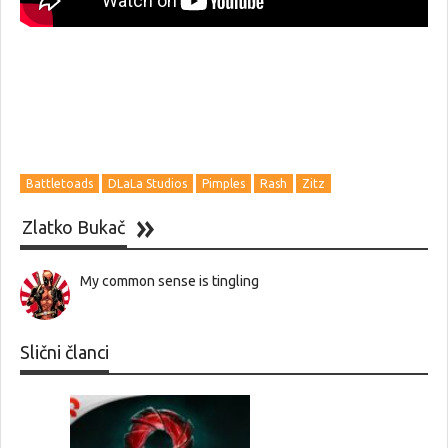
Battletoads
DLaLa Studios
Pimples
Rash
Zitz
Zlatko Bukač
My common sense is tingling
Slični članci