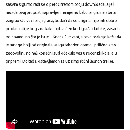
sasvim sigurno radi se o petocifrenom broju downloada, a je li
možda ovaj propust napravljen namjerno kako bi igru na startu
zaigrao što veći broj igrača, budući da se original nije niti dobro
prodao niti je bog zna kako prihvaćen kod igrača i kritike, zasada
ne znamo, no što je tu je – Knack 2 je vani, a prve reakcije kažu da
je mnogo bolji od originala. Mi ga također igramo i prilično smo
zadovoljni, no naš konačni sud očekuje vas u recenziji koja je u
pripremi. Do tada, ostavljamo vas uz simpatični launch trailer.