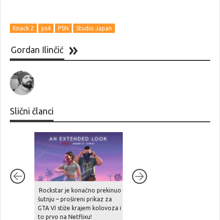
Knack 2
ps4
PSN
Studio Japan
Gordan Ilinčić
Slični članci
Rockstar je konačno prekinuo
Redatelj Final Fantasy VII
šutnju – prošireni prikaz za
Remakea o ukidanju diskova:
GTA VI stiže krajem kolovoza i
„bila bi prava šteta da ta
to prvo na Netflixu!
kultura nestane“