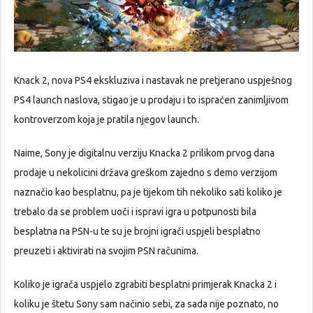
Knack 2, nova PS4 ekskluziva i nastavak ne pretjerano uspješnog
PS4 launch naslova, stigao je u prodaju i to ispraćen zanimljivom
kontroverzom koja je pratila njegov launch.
Naime, Sony je digitalnu verziju Knacka 2 prilikom prvog dana
prodaje u nekolicini država greškom zajedno s demo verzijom
naznačio kao besplatnu, pa je tijekom tih nekoliko sati koliko je
trebalo da se problem uoči i ispravi igra u potpunosti bila
besplatna na PSN-u te su je brojni igrači uspjeli besplatno
preuzeti i aktivirati na svojim PSN računima.
Koliko je igrača uspjelo zgrabiti besplatni primjerak Knacka 2 i
koliku je štetu Sony sam načinio sebi, za sada nije poznato, no