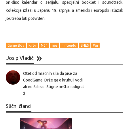
on-disc kalendar o serijalu, specijalni booklet i soundtrack.
Kolekcija izlazi u Japanu 19. srpnja, a američki i europski izlazak
još treba biti potvrđen.
Game Boy
Kirby
N64
nes
nintendo
SNES
Wii
Josip Vladić
Otet od mračnih sila da piše za
GoodGame. Drže ga o kruhu i vodi,
ali ne žali se. Stigne nešto i odigrat
:)
Slični članci