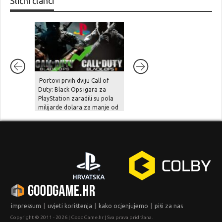
Slični članci
Portovi prvih dviju Call of
Rockstar je konačno prekinuo
Duty: Black Ops igara za
šutnju – prošireni prikaz za
PlayStation zaradili su pola
GTA VI stiže krajem kolovoza i
milijarde dolara za manje od
to prvo na Netflixu!
mjesec dana!
|
|
|
impressum
uvjeti korištenja
kako ocjenjujemo
piši za nas
Copyright © 2011 - 2026 | GoodGame.hr | Sva prava pridržana.