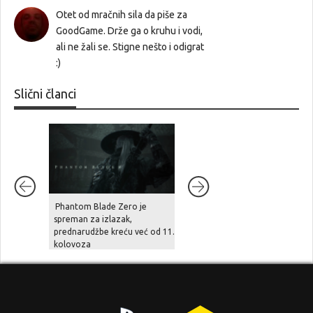
Otet od mračnih sila da piše za
GoodGame. Drže ga o kruhu i vodi,
ali ne žali se. Stigne nešto i odigrat
:)
Slični članci
Phantom Blade Zero je
Šef Take-Two Interactivea
spreman za izlazak,
tvrdi: “zbog divljanja cijena
prednarudžbe kreću već od 11.
hardvera, cloud streaming u
kolovoza
naredne tri godine preuzima
gejming scenu