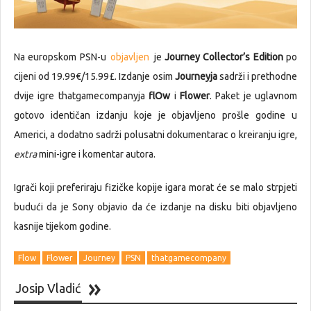
Na europskom PSN-u
objavljen
je
Journey Collector’s Edition
po
cijeni od 19.99€/15.99£. Izdanje osim
Journeyja
sadrži i prethodne
dvije igre thatgamecompanyja
flOw
i
Flower
. Paket je uglavnom
gotovo identičan izdanju koje je objavljeno prošle godine u
Americi, a dodatno sadrži polusatni dokumentarac o kreiranju igre,
extra
mini-igre i komentar autora.
Igrači koji preferiraju fizičke kopije igara morat će se malo strpjeti
budući da je Sony objavio da će izdanje na disku biti objavljeno
kasnije tijekom godine.
Flow
Flower
Journey
PSN
thatgamecompany
Josip Vladić