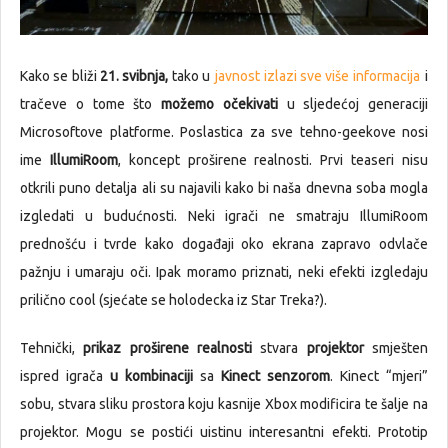
Kako se bliži
21. svibnja,
tako u
javnost izlazi sve više informacija
i
tračeve o tome što
možemo očekivati
u sljedećoj generaciji
Microsoftove platforme. Poslastica za sve tehno-geekove nosi
ime
IllumiRoom
, koncept proširene realnosti. Prvi teaseri nisu
otkrili puno detalja ali su najavili kako bi naša dnevna soba mogla
izgledati u budućnosti. Neki igrači ne smatraju IllumiRoom
prednošću i tvrde kako događaji oko ekrana zapravo odvlače
pažnju i umaraju oči. Ipak moramo priznati, neki efekti izgledaju
prilično cool (sjećate se holodecka iz Star Treka?).
Tehnički,
prikaz proširene realnosti
stvara
projektor
smješten
ispred igrača
u kombinaciji
sa
Kinect senzorom
. Kinect “mjeri”
sobu, stvara sliku prostora koju kasnije Xbox modificira te šalje na
projektor. Mogu se postići uistinu interesantni efekti. Prototip