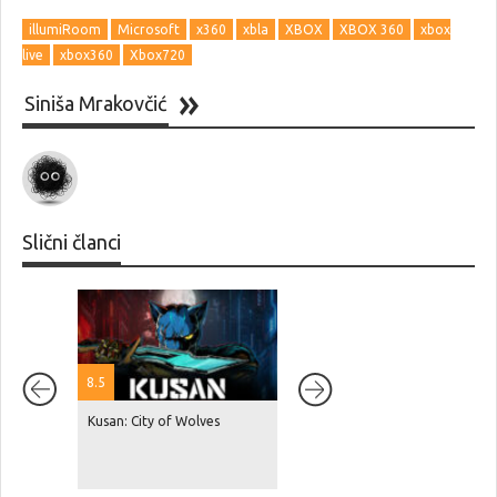
illumiRoom
Microsoft
x360
xbla
XBOX
XBOX 360
xbox
live
xbox360
Xbox720
Siniša Mrakovčić
Slični članci
8.5
Kusan: City of Wolves
Red Dead Redemption 2 je
dosegnuo 87 milijuna
prodanih primjeraka, GTA V je
na čak 230 milijuna!