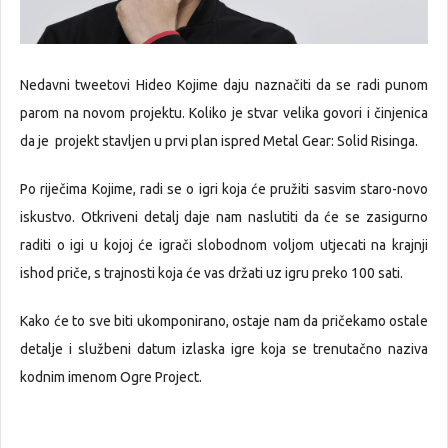
Nedavni tweetovi Hideo Kojime daju naznačiti da se radi punom
parom na novom projektu. Koliko je stvar velika govori i činjenica
da je projekt stavljen u prvi plan ispred Metal Gear: Solid Risinga.
Po riječima Kojime, radi se o igri koja će pružiti sasvim staro-novo
iskustvo. Otkriveni detalj daje nam naslutiti da će se zasigurno
raditi o igi u kojoj će igrači slobodnom voljom utjecati na krajnji
ishod priče, s trajnosti koja će vas držati uz igru preko 100 sati.
Kako će to sve biti ukomponirano, ostaje nam da pričekamo ostale
detalje i službeni datum izlaska igre koja se trenutačno naziva
kodnim imenom Ogre Project.