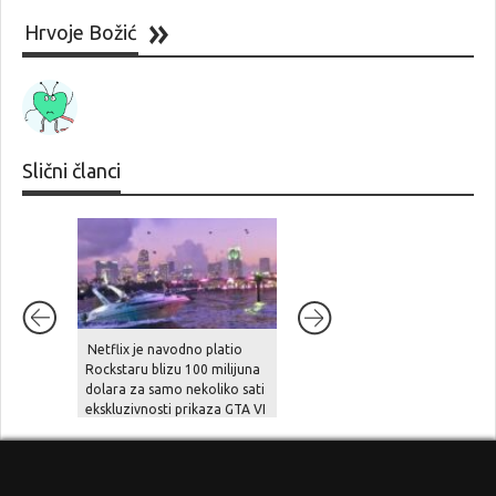
Hrvoje Božić
Slični članci
Netflix je navodno platio
Take-Two Interactive u
Rockstaru blizu 100 milijuna
razvoju ima čak 29 novih
dolara za samo nekoliko sati
igara
ekskluzivnosti prikaza GTA VI