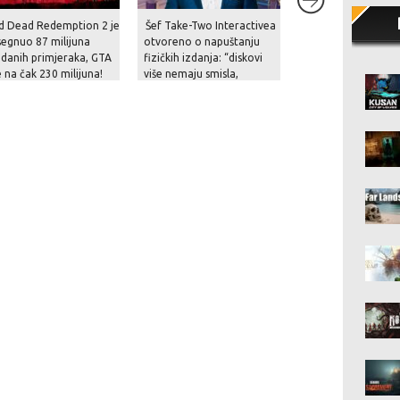
d Dead Redemption 2 je
Šef Take-Two Interactivea
[LIVESTREAM]: Gle
egnuo 87 milijuna
otvoreno o napuštanju
nama uživo THQ N
danih primjeraka, GTA
fizičkih izdanja: “diskovi
Digital Showcase 
e na čak 230 milijuna!
više nemaju smisla,
digitalna izdanja su znatno
praktičnija”