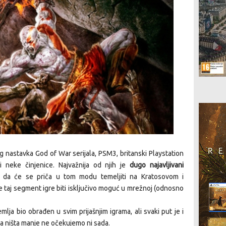
g nastavka God of War serijala, PSM3, britanski Playstation
 neke činjenice. Najvažnija od njih je
dugo najavljivani
 da će se priča u tom modu temeljiti na Kratosovom i
 taj segment igre biti isključivo moguć u mrežnoj (odnosno
lja bio obrađen u svim prijašnjim igrama, ali svaki put je i
pa ništa manje ne očekujemo ni sada.