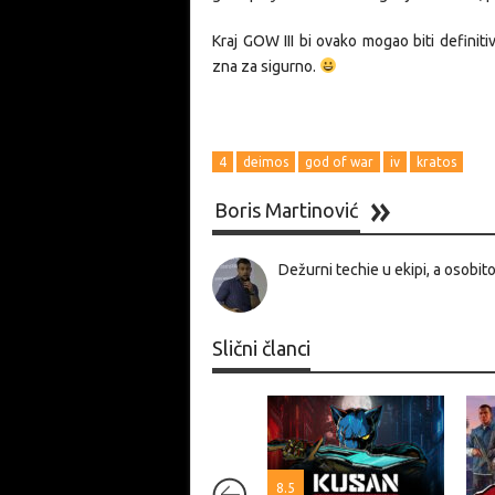
Kraj GOW III bi ovako mogao biti definit
zna za sigurno.
4
deimos
god of war
iv
kratos
Boris Martinović
Dežurni techie u ekipi, a osobit
Slični članci
8.5