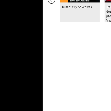
Kusan: City of Wolves
Re
dos
pro
V j