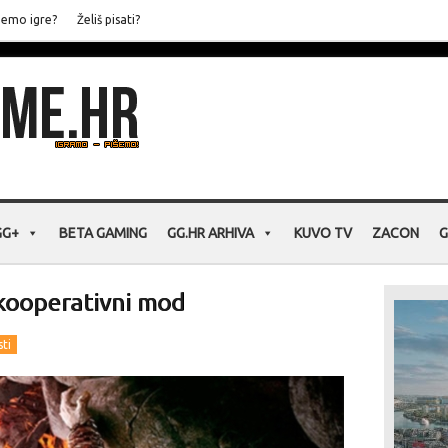
jemo igre?
Želiš pisati?
GG+
BETA GAMING
GG.HR ARHIVA
KUVO TV
ZACON
G
 kooperativni mod
sti