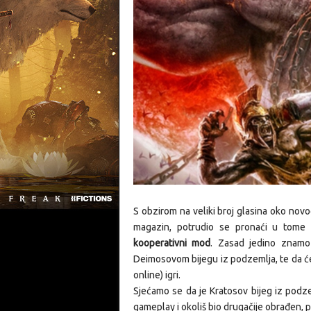
S obzirom na veliki broj glasina oko novo
magazin, potrudio se pronaći u tome i
kooperativni mod
. Zasad jedino znamo
Deimosovom bijegu iz podzemlja, te da će
online) igri.
Sjećamo se da je Kratosov bijeg iz podzem
gameplay i okoliš bio drugačije obrađen, 