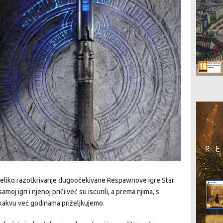
veliko razotkrivanje dugoočekivane Respawnove igre Star
amoj igri i njenoj priči već su iscurili, a prema njima, s
kakvu već godinama priželjkujemo.