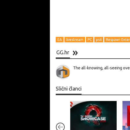
EA
livestream
PC
ps4
Respawn Ente
GG.hr
The all-knowing, all-seeing ove
Slični članci