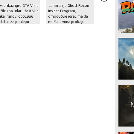
i prikaz igre GTA VI na
Lansiran je Ghost Recon
Welcome to Kowl
flixu na udaru žestokih
Insider Program,
tika, fanovi optužuju
omogućuje igračima da
kstar za pohlepu
među prvima probaju
potpuno novu igru iz
serijala