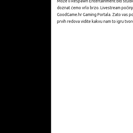
Može li Respawn Entertainment biti studio 
doznat ćemo vrlo brzo. Livestream počinje
GoodGame.hr Gaming Portala. Zato vas pozi
prvih redova vidite kakvu nam to igru tvor