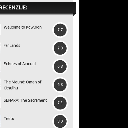
RECENZIJE:
Welcome to Kowloon
7.7
Far Lands
7.0
Echoes of Aincrad
6.8
The Mound: Omen of
6.8
Cthulhu
SENARA: The Sacrament
7.3
Teeto
8.0