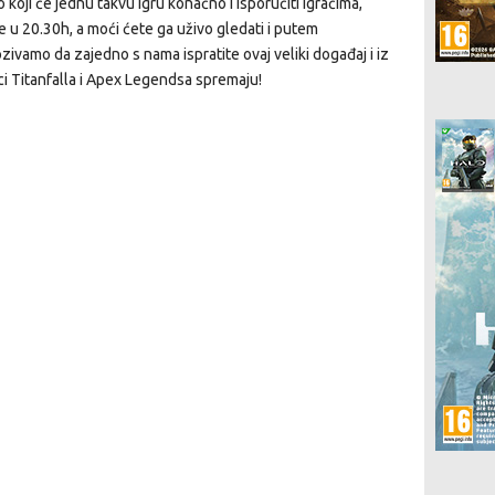
koji će jednu takvu igru konačno i isporučiti igračima,
 u 20.30h, a moći ćete ga uživo gledati i putem
vamo da zajedno s nama ispratite ovaj veliki događaj i iz
ci Titanfalla i Apex Legendsa spremaju!