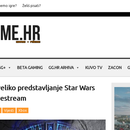
jemo igre?
Želiš pisati?
GG+
BETA GAMING
GG.HR ARHIVA
KUVO TV
ZACON
G
eliko predstavljanje Star Wars
ivestream
Vijesti
Xbox