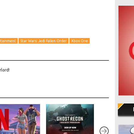
rtainment
Star Wars: Jedi Fallen Order
Xbox One
rlord!
7.7