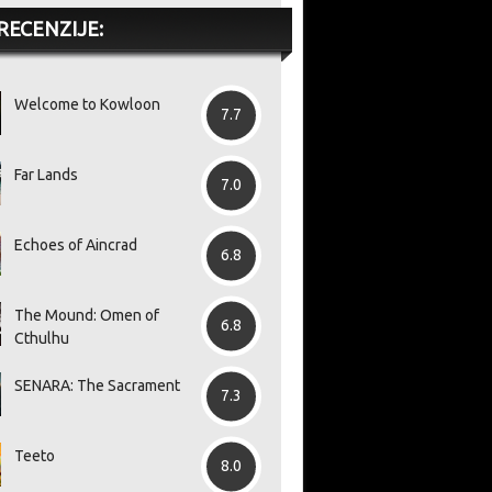
RECENZIJE:
Welcome to Kowloon
7.7
Far Lands
7.0
Echoes of Aincrad
6.8
The Mound: Omen of
6.8
Cthulhu
SENARA: The Sacrament
7.3
Teeto
8.0