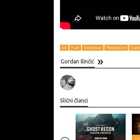
EA
Fuse
Insomniac
Playstation
traile
Gordan Ilinčić
Slični članci
7.7