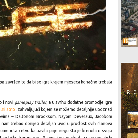
se
završen te da bi se igra krajem mjeseca konačno trebala
o i novi
gameplay trailer
, a u svrhu dodatne promocije igre
alni strip
, zahvaljujući kojem se možemo detaljnije upoznati
ovima – Daltonom Brooksom, Nayom Deveraux, Jacobom
bi nam trebao donijeti detaljan uvid u prošlost svih članova
pomenuta četvorka bavila prije nego što je krenula u svoju
tarističke korporacije
Raven
, koja je ukrala izvanzemaljski