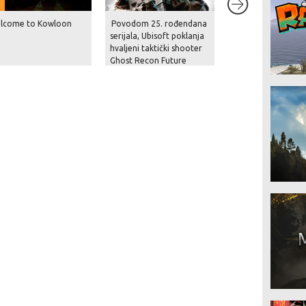
lcome to Kowloon
Povodom 25. rođendana
Zbogom burzi i pri
serijala, Ubisoft poklanja
dioničara – Devolv
hvaljeni taktički shooter
Digital se vraća u 
Ghost Recon Future
vode
Soldier i nudi velike
popuste