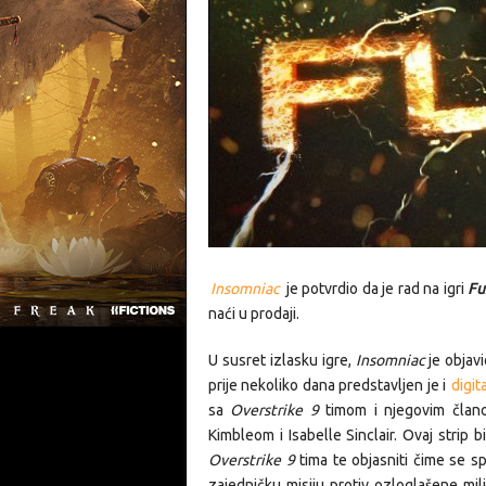
Insomniac
je potvrdio da je rad na igri
Fu
naći u prodaji.
U susret izlasku igre,
Insomniac
je objavi
prije nekoliko dana predstavljen je i
digit
sa
Overstrike 9
timom i njegovim član
Kimbleom i Isabelle Sinclair. Ovaj strip 
Overstrike 9
tima te objasniti čime se s
zajedničku misiju protiv ozloglašene mili