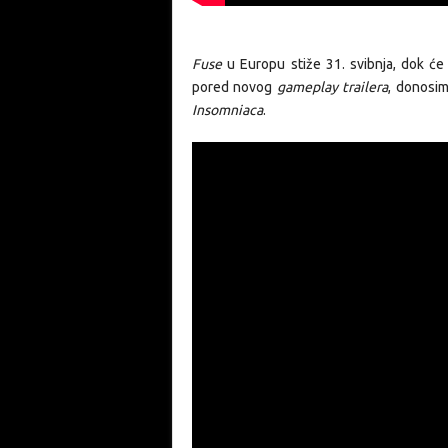
Fuse
u Europu stiže 31. svibnja, dok će s
pored novog
gameplay trailera
, donosi
Insomniaca
.