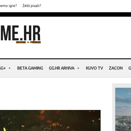
jemo igre?
Želiš pisati?
GG+
BETA GAMING
GG.HR ARHIVA
KUVO TV
ZACON
G