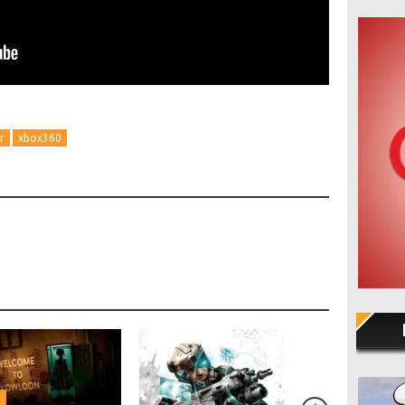
r
xbox360