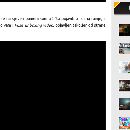
e na sjevernoameričkom tržištu pojaviti tri dana ranije, a
mo vam i
Fuse unboxing video
, objavljen također od strane