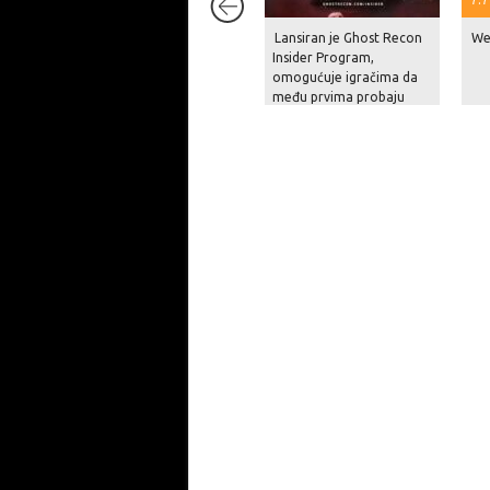
Lansiran je Ghost Recon
We
Insider Program,
omogućuje igračima da
među prvima probaju
potpuno novu igru iz
serijala