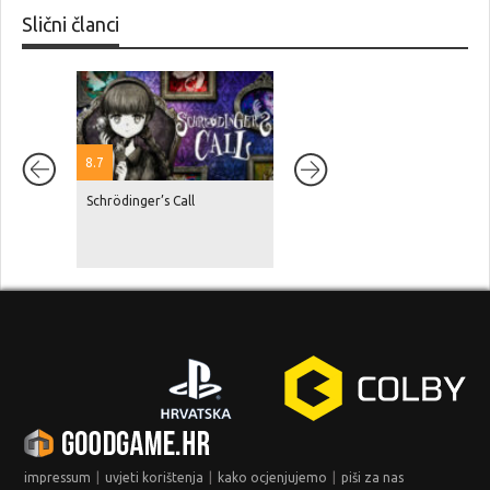
Slični članci
8.7
Schrödinger’s Call
Netflix je navodno platio
Rockstaru blizu 100 milijuna
dolara za samo nekoliko sati
ekskluzivnosti prikaza GTA VI
|
|
|
impressum
uvjeti korištenja
kako ocjenjujemo
piši za nas