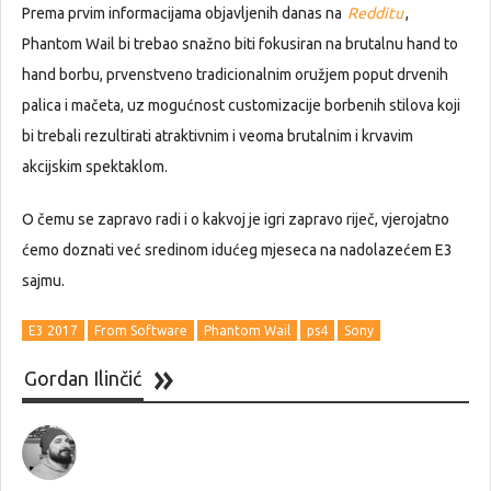
Prema prvim informacijama objavljenih danas na
Redditu
,
Phantom Wail bi trebao snažno biti fokusiran na brutalnu hand to
hand borbu, prvenstveno tradicionalnim oružjem poput drvenih
palica i mačeta, uz mogućnost customizacije borbenih stilova koji
bi trebali rezultirati atraktivnim i veoma brutalnim i krvavim
akcijskim spektaklom.
O čemu se zapravo radi i o kakvoj je igri zapravo riječ, vjerojatno
ćemo doznati već sredinom idućeg mjeseca na nadolazećem E3
sajmu.
E3 2017
From Software
Phantom Wail
ps4
Sony
Gordan Ilinčić