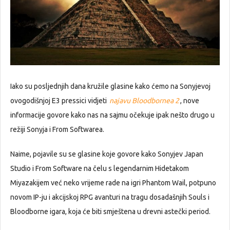
Iako su posljednjih dana kružile glasine kako ćemo na Sonyjevoj
ovogodišnjoj E3 pressici vidjeti
najavu Bloodbornea 2
, nove
informacije govore kako nas na sajmu očekuje ipak nešto drugo u
režiji Sonyja i From Softwarea.
Naime, pojavile su se glasine koje govore kako Sonyjev Japan
Studio i From Software na čelu s legendarnim Hidetakom
Miyazakijem već neko vrijeme rade na igri Phantom Wail, potpuno
novom IP-ju i akcijskoj RPG avanturi na tragu dosadašnjih Souls i
Bloodborne igara, koja će biti smještena u drevni astečki period.