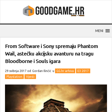
MENI
From Software i Sony spremaju Phantom
Wail, astečku akcijsku avanturu na tragu
Bloodborne i Souls igara
29 svibnja 2017 od
Gordan Ilinčić
u
GG.hr arhiva
E3 2017
Playstation
Vijesti