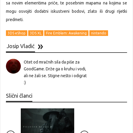
sa novim elementima priče, te posebnim mapama na kojima se
mogu osvojiti dodatni iskustveni bodovi, zlato ili drugi rijetki
predmeti.
3DS eShop
3DS XL
Fire Emblem: Awakening
nintendo
Josip Vladić
Otet od mračnih sila da piše za
GoodGame. Drže ga o kruhu i vodi,
ali ne žali se. Stigne nešto i odigrat
:)
Slični članci