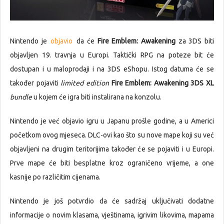
Nintendo je
objavio
da će
Fire Emblem: Awakening
za 3DS biti
objavljen 19. travnja u Europi. Taktički RPG na poteze bit će
dostupan i u maloprodaji i na 3DS eShopu. Istog datuma će se
također pojaviti
limited edition
Fire Emblem: Awakening 3DS XL
bundle
u kojem će igra biti instalirana na konzolu.
Nintendo je već objavio igru u Japanu prošle godine, a u Americi
početkom ovog mjeseca. DLC-ovi kao što su nove mape koji su već
objavljeni na drugim teritorijima također će se pojaviti i u Europi.
Prve mape će biti besplatne kroz ograničeno vrijeme, a one
kasnije po različitim cijenama.
Nintendo je još potvrdio da će sadržaj uključivati dodatne
informacije o novim klasama, vještinama, igrivim likovima, mapama