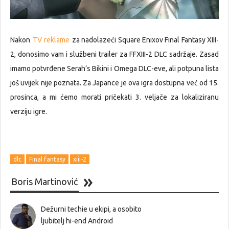
Nakon
TV reklame
za nadolazeći Square Enixov Final Fantasy XIII-
2, donosimo vam i službeni trailer za FFXIII-2 DLC sadržaje. Zasad
imamo potvrđene Serah’s Bikini i Omega DLC-eve, ali potpuna lista
još uvijek nije poznata. Za Japance je ova igra dostupna već od 15.
prosinca, a mi ćemo morati pričekati 3. veljače za lokaliziranu
verziju igre.
dlc
Final fantasy
xiii-2
Boris Martinović
Dežurni techie u ekipi, a osobito
ljubitelj hi-end Android