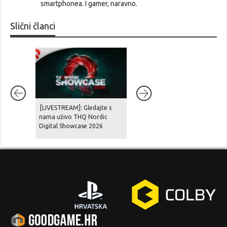
smartphonea. I gamer, naravno.
Slični članci
[LIVESTREAM]: Gledajte s
Novi prikaz igre GTA VI na
nama uživo THQ Nordic
Netflixu na udaru žestokih
Digital Showcase 2026
kritika, fanovi optužuju
Rockstar za pohlepu