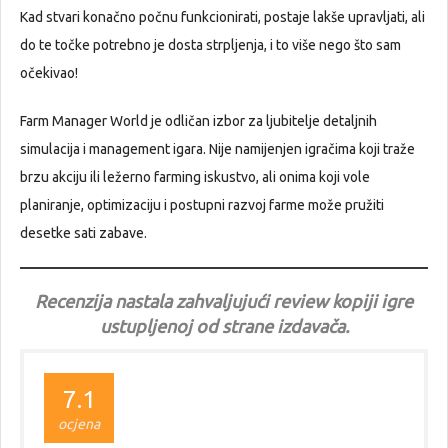
Kad stvari konačno počnu funkcionirati, postaje lakše upravljati, ali
do te točke potrebno je dosta strpljenja, i to više nego što sam
očekivao!
Farm Manager World je odličan izbor za ljubitelje detaljnih
simulacija i management igara. Nije namijenjen igračima koji traže
brzu akciju ili ležerno farming iskustvo, ali onima koji vole
planiranje, optimizaciju i postupni razvoj farme može pružiti
desetke sati zabave.
Recenzija nastala zahvaljujući review kopiji igre
ustupljenoj od strane izdavača.
7.1
ocjena