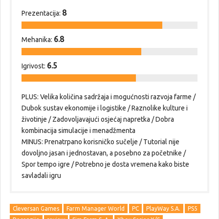
8
Prezentacija:
6.8
Mehanika:
6.5
Igrivost:
PLUS: Velika količina sadržaja i mogućnosti razvoja farme /
Dubok sustav ekonomije i logistike / Raznolike kulture i
životinje / Zadovoljavajući osjećaj napretka / Dobra
kombinacija simulacije i menadžmenta
MINUS: Prenatrpano korisničko sučelje / Tutorial nije
dovoljno jasan i jednostavan, a posebno za početnike /
Spor tempo igre / Potrebno je dosta vremena kako biste
savladali igru
Cleversan Games
Farm Manager World
PC
PlayWay S.A.
PS5