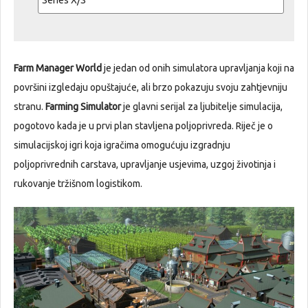
Series X/S
Farm Manager World
je jedan od onih simulatora upravljanja koji na
površini izgledaju opuštajuće, ali brzo pokazuju svoju zahtjevniju
stranu.
Farming Simulator
je glavni serijal za ljubitelje simulacija,
pogotovo kada je u prvi plan stavljena poljoprivreda. Riječ je o
simulacijskoj igri koja igračima omogućuju izgradnju
poljoprivrednih carstava, upravljanje usjevima, uzgoj životinja i
rukovanje tržišnom logistikom.