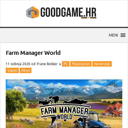
MENI
Farm Manager World
11 svibnja 2026 od
Frane Bešker
u
PC
Playstation
Recenzije
Vijesti
Xbox