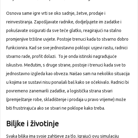
Osnova same igre vrti se oko sadnje, žetve, prodaje i
reinvestiranja. Zapošljavate radnike, dodjeljujete im zadatke i
pokušavate osigurati da sve teče glatko, reagirajući na stalno
promjenjive tržišne uvjete. Postoje trenuci kada to stvarno dobro
funkcionira. Kad se sve jednostavno poklopi: usjevi rastu, radnici
stvarno rade, profit dolazi. To je onda istinski nagrađujuće
iskustvo. Međutim, s druge strane, postoje i trenuci kada sve to
jednostavno izgleda kao obveza. Naišao sam na nekoliko situacija
u kojima se sustavi nisu ponašali baš kako se očekivalo. Radnici bi
povremeno zanemarili zadatke, a logistička strana stvari
(premještanje robe, skladištenje i prodaja u pravo vrijeme) može
biti frustrirajuća ako se stvari ne poklope kako treba.
Biljke i životinje
Svaka biljka ima svoje zahtjeve za tlo. Igrajući ovu simulaciju