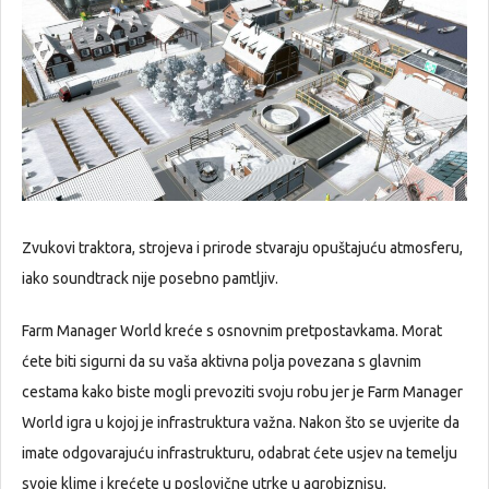
Zvukovi traktora, strojeva i prirode stvaraju opuštajuću atmosferu,
iako soundtrack nije posebno pamtljiv.
Farm Manager World kreće s osnovnim pretpostavkama. Morat
ćete biti sigurni da su vaša aktivna polja povezana s glavnim
cestama kako biste mogli prevoziti svoju robu jer je Farm Manager
World igra u kojoj je infrastruktura važna. Nakon što se uvjerite da
imate odgovarajuću infrastrukturu, odabrat ćete usjev na temelju
svoje klime i krećete u poslovične utrke u agrobiznisu.