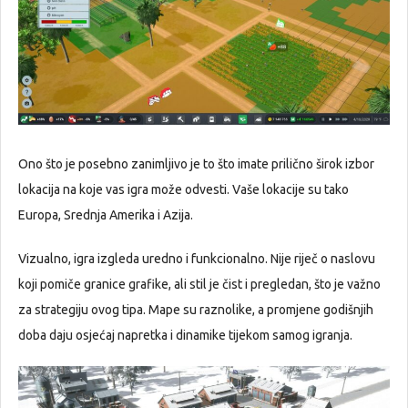
Ono što je posebno zanimljivo je to što imate prilično širok izbor
lokacija na koje vas igra može odvesti. Vaše lokacije su tako
Europa, Srednja Amerika i Azija.
Vizualno, igra izgleda uredno i funkcionalno. Nije riječ o naslovu
koji pomiče granice grafike, ali stil je čist i pregledan, što je važno
za strategiju ovog tipa. Mape su raznolike, a promjene godišnjih
doba daju osjećaj napretka i dinamike tijekom samog igranja.