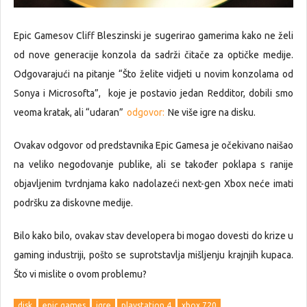
Epic Gamesov Cliff Bleszinski je sugerirao gamerima kako ne želi
od nove generacije konzola da sadrži čitače za optičke medije.
Odgovarajući na pitanje “Što želite vidjeti u novim konzolama od
Sonya i Microsofta”, koje je postavio jedan Redditor, dobili smo
veoma kratak, ali “udaran”
odgovor:
Ne više igre na disku.
Ovakav odgovor od predstavnika Epic Gamesa je očekivano naišao
na veliko negodovanje publike, ali se također poklapa s ranije
objavljenim tvrdnjama kako nadolazeći next-gen Xbox neće imati
podršku za diskovne medije.
Bilo kako bilo, ovakav stav developera bi mogao dovesti do krize u
gaming industriji, pošto se suprotstavlja mišljenju krajnjih kupaca.
Što vi mislite o ovom problemu?
disk
epic games
igre
playstation 4
xbox 720