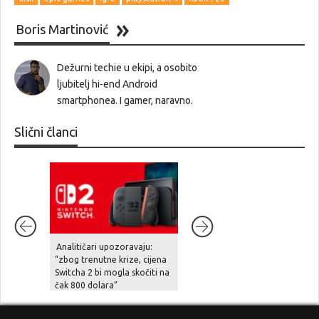
Boris Martinović
Dežurni techie u ekipi, a osobito
ljubitelj hi-end Android
smartphonea. I gamer, naravno.
Slični članci
Analitičari upozoravaju:
Diablo IV stiže na Nintendo
“zbog trenutne krize, cijena
Switch 2 već u rujnu
Switcha 2 bi mogla skočiti na
čak 800 dolara”