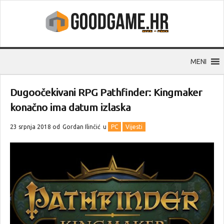
MENI
Dugoočekivani RPG Pathfinder: Kingmaker
konačno ima datum izlaska
23 srpnja 2018 od
Gordan Ilinčić
u
PC
Vijesti