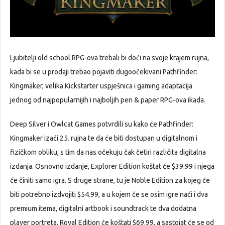
Ljubitelji old school RPG-ova trebali bi doći na svoje krajem rujna,
kada bi se u prodaji trebao pojaviti dugoočekivani Pathfinder:
Kingmaker, velika Kickstarter uspješnica i gaming adaptacija
jednog od najpopularnijih i najboljih pen & paper RPG-ova ikada.
Deep Silver i Owlcat Games potvrdili su kako će Pathfinder:
Kingmaker izaći 25. rujna te da će biti dostupan u digitalnom i
fizičkom obliku, s tim da nas očekuju čak četiri različita digitalna
izdanja. Osnovno izdanje, Explorer Edition koštat će $39.99 i njega
će činiti samo igra. S druge strane, tu je Noble Edition za kojeg će
biti potrebno izdvojiti $54.99, a u kojem će se osim igre naći i dva
premium itema, digitalni artbook i soundtrack te dva dodatna
player portreta. Royal Edition će koštati $69.99, a sastojat će se od