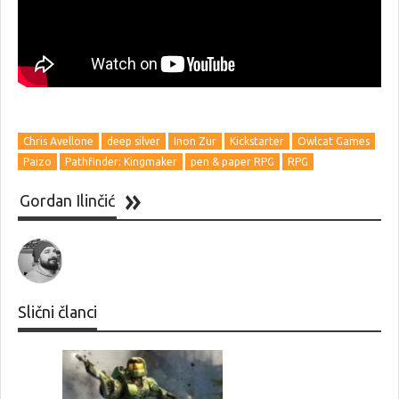
Chris Avellone
deep silver
Inon Zur
Kickstarter
Owlcat Games
Paizo
Pathfinder: Kingmaker
pen & paper RPG
RPG
Gordan Ilinčić
Slični članci