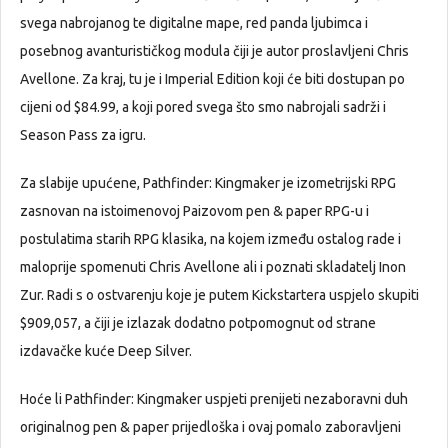
svega nabrojanog te digitalne mape, red panda ljubimca i
posebnog avanturističkog modula čiji je autor proslavljeni Chris
Avellone. Za kraj, tu je i Imperial Edition koji će biti dostupan po
cijeni od $84.99, a koji pored svega što smo nabrojali sadrži i
Season Pass za igru.
Za slabije upućene, Pathfinder: Kingmaker je izometrijski RPG
zasnovan na istoimenovoj Paizovom pen & paper RPG-u i
postulatima starih RPG klasika, na kojem između ostalog rade i
maloprije spomenuti Chris Avellone ali i poznati skladatelj Inon
Zur. Radi s o ostvarenju koje je putem Kickstartera uspjelo skupiti
$909,057, a čiji je izlazak dodatno potpomognut od strane
izdavačke kuće Deep Silver.
Hoće li Pathfinder: Kingmaker uspjeti prenijeti nezaboravni duh
originalnog pen & paper prijedloška i ovaj pomalo zaboravljeni