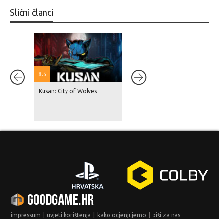
Slični članci
8.5
Kusan: City of Wolves
Red Dead Redemption 2 je
dosegnuo 87 milijuna
prodanih primjeraka, GTA V je
na čak 230 milijuna!
|
|
|
impressum
uvjeti korištenja
kako ocjenjujemo
piši za nas