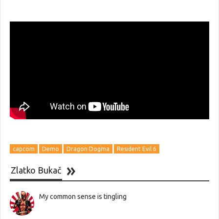
capcom
Demo
Dragon Dogma
Resident Evil 6
Zlatko Bukač
My common sense is tingling