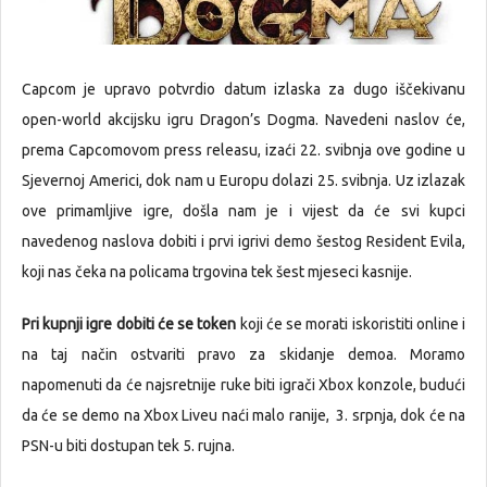
Capcom je upravo potvrdio datum izlaska za dugo iščekivanu
open-world akcijsku igru Dragon’s Dogma. Navedeni naslov će,
prema Capcomovom press releasu, izaći 22. svibnja ove godine u
Sjevernoj Americi, dok nam u Europu dolazi 25. svibnja. Uz izlazak
ove primamljive igre, došla nam je i vijest da će svi kupci
navedenog naslova dobiti i prvi igrivi demo šestog Resident Evila,
koji nas čeka na policama trgovina tek šest mjeseci kasnije.
Pri kupnji igre dobiti će se token
koji će se morati iskoristiti online i
na taj način ostvariti pravo za skidanje demoa. Moramo
napomenuti da će najsretnije ruke biti igrači Xbox konzole, budući
da će se demo na Xbox Liveu naći malo ranije, 3. srpnja, dok će na
PSN-u biti dostupan tek 5. rujna.