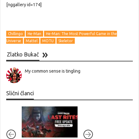
[nggallery id=174]
Chillingo
He-Man
He-Man: The Most Powerful Game in the
Universe
Mattel
MOTU
Skeletor
Zlatko Bukač
My common sense is tingling
Slični članci