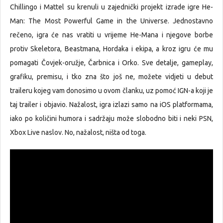
Chillingo i Mattel su krenuli u zajednički projekt izrade igre He-
Man: The Most Powerful Game in the Universe. Jednostavno
rečeno, igra će nas vratiti u vrijeme He-Mana i njegove borbe
protiv Skeletora, Beastmana, Hordaka i ekipa, a kroz igru će mu
pomagati Čovjek-oružje, Čarbnica i Orko. Sve detalje, gameplay,
grafiku, premisu, i tko zna što još ne, možete vidjeti u debut
traileru kojeg vam donosimo u ovom članku, uz pomoć IGN-a koji je
taj trailer i objavio. Nažalost, igra izlazi samo na iOS platformama,
iako po količini humora i sadržaju može slobodno biti i neki PSN,
Xbox Live naslov. No, nažalost, ništa od toga.