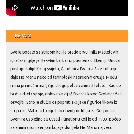
He-Man?
Sve je počelo sa stripom koji je pratio prvu liniju Mattelovih
igračaka, gdje je He-Man barbar iz plemena u Eterniji. Unutar
postapokaliptičnog svijeta, Čarobnica Dvorca Sive Lubanje
daje He-Manu neke od tehnološki naprednih oružja. Među
njima je i moćni mač, čiju drugu polovicu ima Skeletor. Kad se
ta dva dijela spoje, dobiva se ključ Dvorca kojeg Skeletor želi
osvojiti. Strip je služio da poprati akcijske figurice likova iz
stripa no Mattelu to nije bilo dovoljno. Ideju za Gospodare
Svemira uspješno su uvalili Filmationu koji je od 1983. počeo
sa animiranom serijom koja je donijela He-Manu najveću