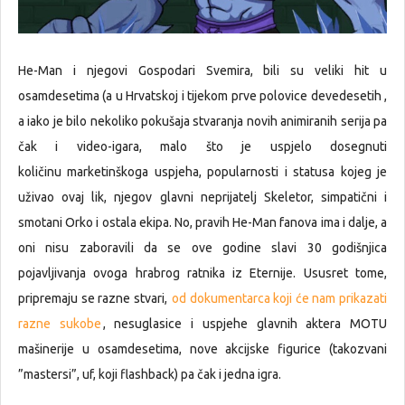
He-Man i njegovi Gospodari Svemira, bili su veliki hit u
osamdesetima (a u Hrvatskoj i tijekom prve polovice devedesetih ,
a iako je bilo nekoliko pokušaja stvaranja novih animiranih serija pa
čak i video-igara, malo što je uspjelo dosegnuti
količinu marketinškoga uspjeha, popularnosti i statusa kojeg je
uživao ovaj lik, njegov glavni neprijatelj Skeletor, simpatični i
smotani Orko i ostala ekipa. No, pravih He-Man fanova ima i dalje, a
oni nisu zaboravili da se ove godine slavi 30 godišnjica
pojavljivanja ovoga hrabrog ratnika iz Eternije. Ususret tome,
pripremaju se razne stvari,
od dokumentarca koji će nam prikazati
razne sukobe
, nesuglasice i uspjehe glavnih aktera MOTU
mašinerije u osamdesetima, nove akcijske figurice (takozvani
”mastersi”, uf, koji flashback) pa čak i jedna igra.