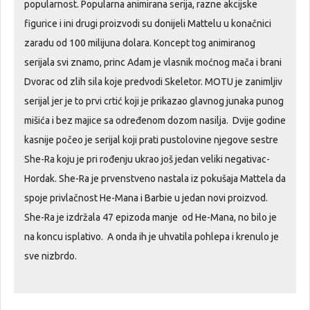
popularnost. Popularna animirana serija, razne akcijske
figurice i ini drugi proizvodi su donijeli Mattelu u konačnici
zaradu od 100 milijuna dolara. Koncept tog animiranog
serijala svi znamo, princ Adam je vlasnik moćnog mača i brani
Dvorac od zlih sila koje predvodi Skeletor. MOTU je zanimljiv
serijal jer je to prvi crtić koji je prikazao glavnog junaka punog
mišića i bez majice sa određenom dozom nasilja. Dvije godine
kasnije počeo je serijal koji prati pustolovine njegove sestre
She-Ra koju je pri rođenju ukrao još jedan veliki negativac-
Hordak. She-Ra je prvenstveno nastala iz pokušaja Mattela da
spoje privlačnost He-Mana i Barbie u jedan novi proizvod.
She-Ra je izdržala 47 epizoda manje od He-Mana, no bilo je
na koncu isplativo. A onda ih je uhvatila pohlepa i krenulo je
sve nizbrdo.