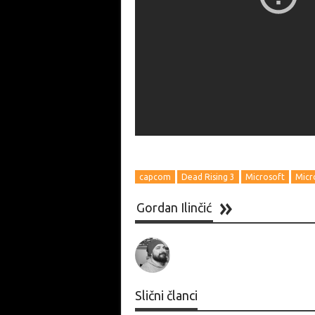
capcom
Dead Rising 3
Microsoft
Micr
Gordan Ilinčić
Slični članci