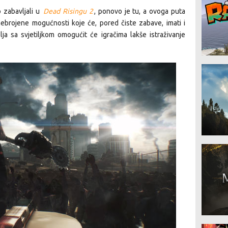
o zabavljali u
Dead Risingu 2
, ponovo je tu, a ovoga puta
nebrojene mogućnosti koje će, pored čiste zabave, imati i
olja sa svjetiljkom omogućit će igračima lakše istraživanje