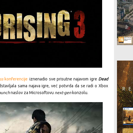
ss
konferencije
iznenadio sve prisutne najavom igre
Dead
dstavljala sama najava igre, već potvrda da se radi o Xbox
aunch
naslov za Microsoftovu
next-gen
konzolu.