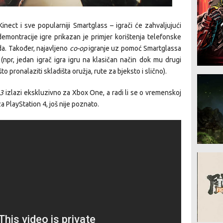
nect i sve popularniji Smartglass – igrači će zahvaljujući
demontracije igre prikazan je primjer korištenja telefonske
ada. Također, najavljeno
co-op
igranje uz pomoć Smartglassa
npr, jedan igrač igra igru na klasičan način dok mu drugi
pronalaziti skladišta oružja, rute za bjeksto i slično).
 3
izlazi ekskluzivno za Xbox One, a radi li se o vremenskoj
za PlayStation 4, još nije poznato.