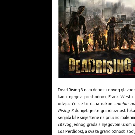
Dead Rising 3 nam donosi i novog glavnog
kao i njegovi prethodnici, Frank West 
odvijat će se tri dana nakon
zombie ou
Rising 3
donijeti jeste grandioznost lokac
serijala bile smještene na prilično maleni
čitavog jednog grada s njegovom užom oko
Los Perdidos), a sva ta grandioznost ispolj