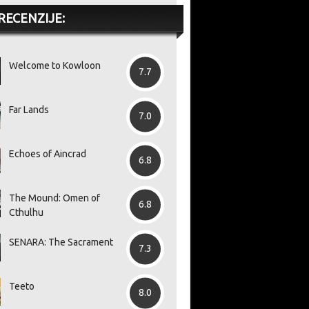
RECENZIJE:
Welcome to Kowloon
7.7
Far Lands
7.0
Echoes of Aincrad
6.8
The Mound: Omen of
6.8
Cthulhu
SENARA: The Sacrament
7.3
Teeto
8.0