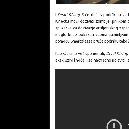
I
Dead Rising 3
će doći s podrškom za Ki
Kinectu moći dozivati zombije, prilikom 
aplikacije za dozivanje artiljerijskog nap
moglo bi se pokazati veoma zanimljivim (
pomoću Smartglassa pruža podršku tako što 
Kao što smo već spomenuli,
Dead Rising
ekskluzivi i hoće li se naknadno pojaviti i 