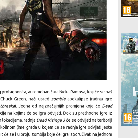
 protagonista, automehaničara Nicka Ramosa, koji će se baš
i Chuck Green, naći usred
zombie
apokalipse (radnja igre
tbreaka
). Jedna od najznačajnijih promjena koje će
Dead
ija na kojima će se igra odvijati. Dok su prethodne igre iz
m lokacijama, radnja
Dead Risinga 3
će se odvijati na teritoriji
linom (ime grada u kojem će se radnja igre odvijati jeste
it će se i u broju zombija koje će igra isporučivati na jednom