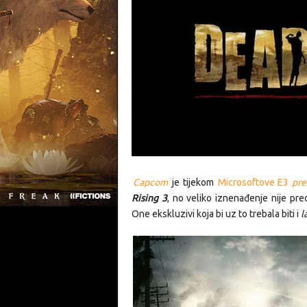
Capcom
je tijekom
Microsoftove E3
pre
Rising 3
, no veliko iznenađenje nije pre
One ekskluzivi koja bi uz to trebala biti i
l