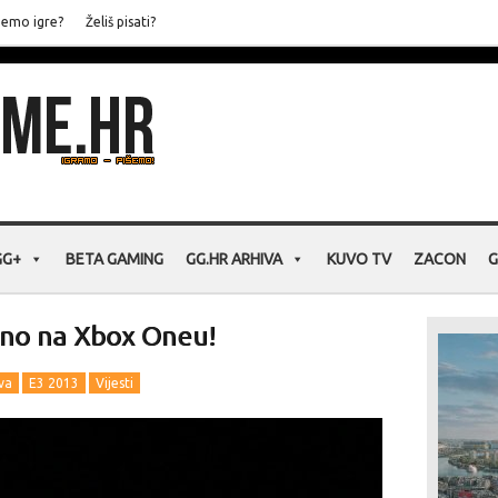
jemo igre?
Želiš pisati?
GG+
BETA GAMING
GG.HR ARHIVA
KUVO TV
ZACON
G
vno na Xbox Oneu!
va
E3 2013
Vijesti