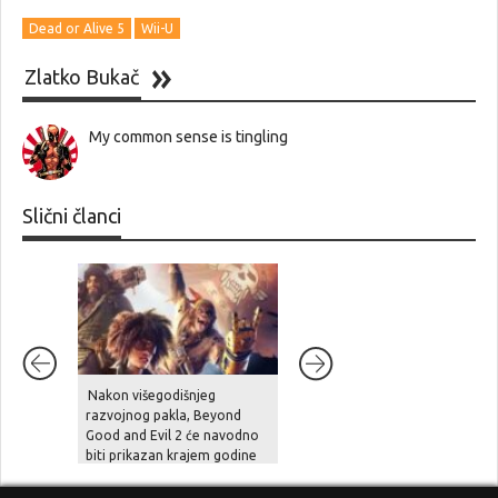
Dead or Alive 5
Wii-U
Zlatko Bukač
My common sense is tingling
Slični članci
Nakon višegodišnjeg
Unutarnji problemi i
razvojnog pakla, Beyond
preopterećenje usporili su
Good and Evil 2 će navodno
Halo Studios, Halo 2 Remake
biti prikazan krajem godine
je pod znakom pitanja