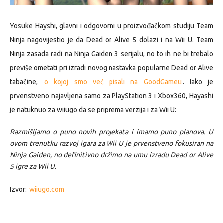
Yosuke Hayshi, glavni i odgovorni u proizvođačkom studiju Team
Ninja nagovijestio je da Dead or Alive 5 dolazi i na Wii U. Team
Ninja zasada radi na Ninja Gaiden 3 serijalu, no to ih ne bi trebalo
previše ometati pri izradi novog nastavka popularne Dead or Alive
tabačine,
o kojoj smo već pisali na GoodGameu
. Iako je
prvenstveno najavljena samo za PlayStation 3 i Xbox360, Hayashi
je natuknuo za wiiugo da se priprema verzija i za Wii U:
Razmišljamo o puno novih projekata i imamo puno planova. U
ovom trenutku razvoj igara za Wii U je prvenstveno fokusiran na
Ninja Gaiden, no definitivno držimo na umu izradu Dead or Alive
5 igre za Wii U.
Izvor:
wiiugo.com