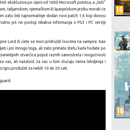
60 ekskluziva po cijeni od 1600 Microsoft pointsa, a „teži“
kom, talijanskom, njemačkom ili španjolskom jeziku morati će
 im zato biti najnormalnije dodan novi patch 1.6 koji donosi
utno još ne postoji nikakva informacija o PS3 i PC verziji
re Lord ili ćete se moći pridružiti lovcima na vampire. Kao
jeti i još mnogo toga, ali zato primate štetu kada hodate po
 zanimljivih stvarčica poput raznih samostrela i mogućnosti
za vas, ali nažalost za vas u tom slučaju nema lebdjenja i
i igru produžiti za nekih 10 do 20 sati.
nguard: