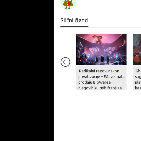
Slični članci
Radikalni rezovi nakon
Gh
privatizacije – EA razmatra
sti
prodaju BioWarea i
pla
njegovih kultnih franšiza
be
na
pri
op