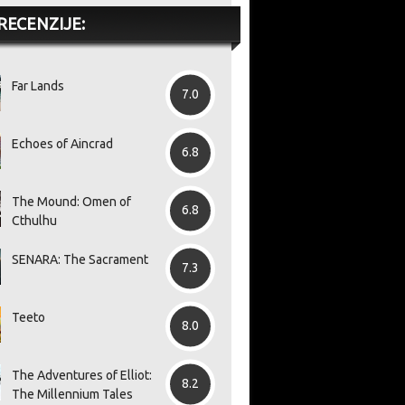
RECENZIJE:
Far Lands
7.0
Echoes of Aincrad
6.8
The Mound: Omen of
6.8
Cthulhu
SENARA: The Sacrament
7.3
Teeto
8.0
The Adventures of Elliot:
8.2
The Millennium Tales