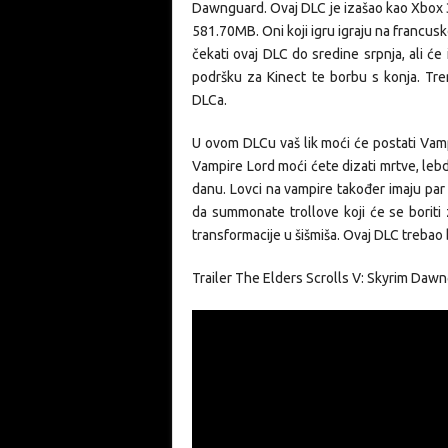
Dawnguard. Ovaj DLC je izašao kao Xbox 3
581.70MB. Oni koji igru igraju na francus
čekati ovaj DLC do sredine srpnja, ali će
podršku za Kinect te borbu s konja. Tren
DLCa.
U ovom DLCu vaš lik moći će postati Vampi
Vampire Lord moći ćete dizati mrtve, lebd
danu. Lovci na vampire također imaju par
da summonate trollove koji će se boriti 
transformacije u šišmiša. Ovaj DLC trebao b
Trailer The Elders Scrolls V: Skyrim Daw