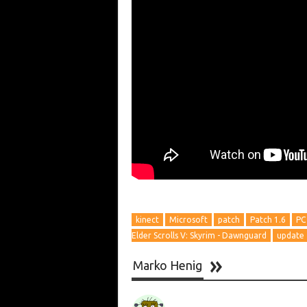
kinect
Microsoft
patch
Patch 1.6
PC
Elder Scrolls V: Skyrim - Dawnguard
update
Marko Henig