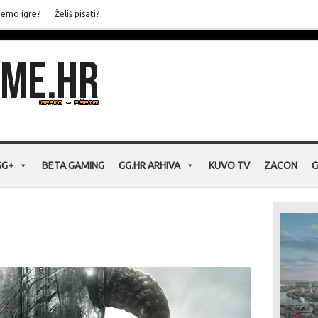
jemo igre?
Želiš pisati?
GG+
BETA GAMING
GG.HR ARHIVA
KUVO TV
ZACON
G