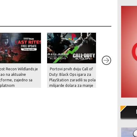
ost Recon Wildlands je
Portovi prvih dviju Call of
Rockstar je konač
gao na aktualne
Duty: Black Ops igara za
prekinuo šutnju – p
tforme, zajedno sa
PlayStation zaradili su pola
prikaz za GTA VI st
splatnom
milijarde dolara za manje
krajem kolovoza i 
dogradnjom, novom
od mjesec dana!
na Netflixu!
čom i naprednim
cijama