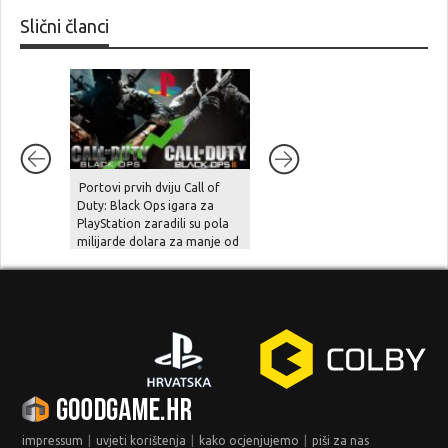
Slični članci
Portovi prvih dviju Call of
Rockstar je konačno prekinuo
Duty: Black Ops igara za
šutnju – prošireni prikaz za
PlayStation zaradili su pola
GTA VI stiže krajem kolovoza i
milijarde dolara za manje od
to prvo na Netflixu!
mjesec dana!
|
|
|
impressum
uvjeti korištenja
kako ocjenjujemo
piši za nas