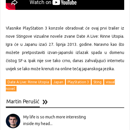
Vlasnike PlayStation 3 konzole obradovat će ovaj prvi trailer iz
nove Stingove vizualne novele zvane Date A Live: Rinne Utopia.
Igra će u Japanu izaći 27. lipnja 2013. godine. Naravno kao što
možete pretpostaviti izvan-japanski izlazak spada u domenu
čistog SF-a. Ipak nije sve tako crno, danas zahvaljujući internetu
uvijek se lako može krenuti na online tečaj japanskoga jezika.
Date A Live: Rinne Utopia
Japan
PlayStation 3
Sting
visual
novel
Martin Perušić
My life is so much more interesting
inside my head...