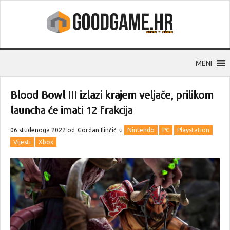
MENI
Blood Bowl III izlazi krajem veljače, prilikom
launcha će imati 12 frakcija
06 studenoga 2022 od
Gordan Ilinčić
u
Nintendo
PC
Playstation
Vijesti
Xbox