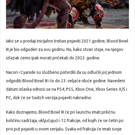
Iako se u prodaji inicijalno trebao pojaviti 2021.godine, Blood Bowl
III je bio odgođen za ovu godinu. No, kako stvari stoje, na njegov
izlazak ćemo ipak morati pričekati do 2023. godine.
Nacon i Cyanide su službeno potvrdili da su odlučili još jednom
odgoditi Blood Bowl III i to do 23. veljače iduće godine. Navedeni
datum izlaska odnosi se na PS4, PS5, Xbox One, Xbox Series X/S i
PC, dok će se Switch verzija pojaviti naknadno.
Kako doznajemo, Blood Bowl III će pri launchu imati priličnu
količinu sadržaja, uključujući i 12 frakcije, od kojih će se četiri po
prvi put pojaviti u ovom serijalu. Svaka od frakcija će imati svoje