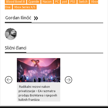
Blood Bowl III
Cyanide
Nacon
PC
ps4
PS5
Switch
Xbox
One
Xbox Series X/S
Gordan Ilinčić
Slični članci
Radikalni rezovi nakon
Ghost Recon Wildlands je
privatizacije – EA razmatra
stigao na aktualne platforme,
prodaju BioWarea i njegovih
zajedno sa besplatnom
kultnih franšiza
nadogradnjom, novom pričo
i naprednim opcijama