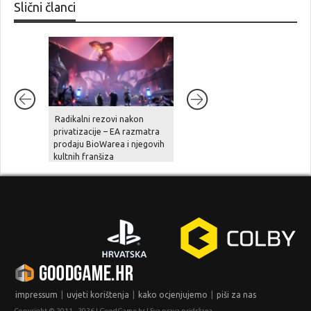
Slični članci
Radikalni rezovi nakon
Ghost Recon Wildlands je
privatizacije – EA razmatra
stigao na aktualne platforme,
prodaju BioWarea i njegovih
zajedno sa besplatnom
kultnih franšiza
nadogradnjom, novom pričo
i naprednim opcijama
|
|
|
impressum
uvjeti korištenja
kako ocjenjujemo
piši za nas
Copyright © 2011 - 2026 | GoodGame.hr | Sva prava pridržana.