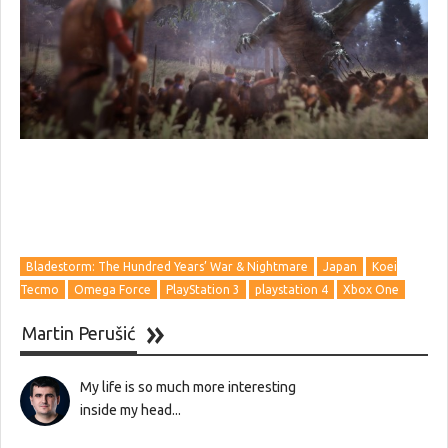
Bladestorm: The Hundred Years’ War & Nightmare
Japan
Koei
Tecmo
Omega Force
PlayStation 3
playstation 4
Xbox One
Martin Perušić
My life is so much more interesting
inside my head...