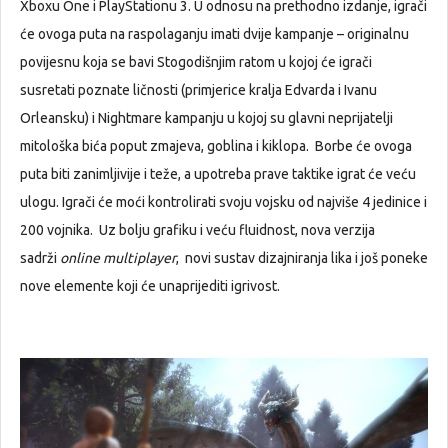
Xboxu One i PlayStationu 3. U odnosu na prethodno izdanje, igrači
će ovoga puta na raspolaganju imati dvije kampanje – originalnu
povijesnu koja se bavi Stogodišnjim ratom u kojoj će igrači
susretati poznate ličnosti (primjerice kralja Edvarda i Ivanu
Orleansku) i Nightmare kampanju u kojoj su glavni neprijatelji
mitološka bića poput zmajeva, goblina i kiklopa. Borbe će ovoga
puta biti zanimljivije i teže, a upotreba prave taktike igrat će veću
ulogu. Igrači će moći kontrolirati svoju vojsku od najviše 4 jedinice i
200 vojnika. Uz bolju grafiku i veću fluidnost, nova verzija
sadrži
online multiplayer
, novi sustav dizajniranja lika i još poneke
nove elemente koji će unaprijediti igrivost.