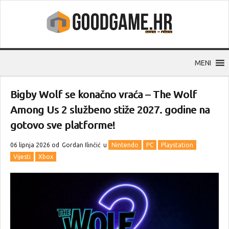
MENI
Bigby Wolf se konačno vraća – The Wolf
Among Us 2 službeno stiže 2027. godine na
gotovo sve platforme!
06 lipnja 2026 od
Gordan Ilinčić
u
Nintendo
PC
Playstation
Vijesti
Xbox