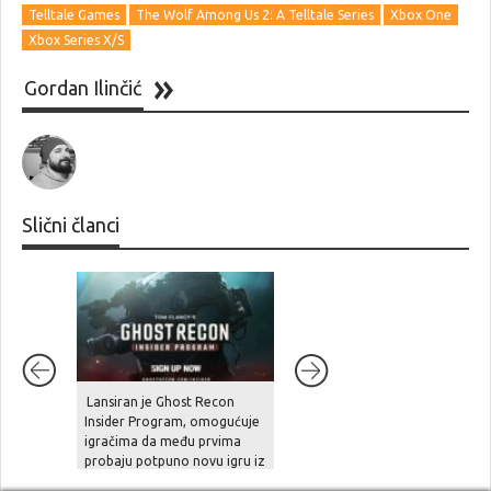
Telltale Games
The Wolf Among Us 2: A Telltale Series
Xbox One
Xbox Series X/S
Gordan Ilinčić
Slični članci
7.7
Lansiran je Ghost Recon
Welcome to Kowloon
Insider Program, omogućuje
igračima da među prvima
probaju potpuno novu igru iz
serijala