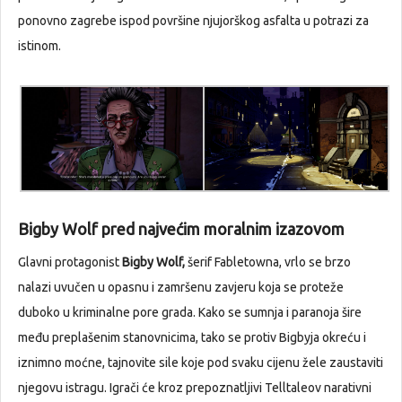
ponovno zagrebe ispod površine njujorškog asfalta u potrazi za
istinom.
Bigby Wolf pred najvećim moralnim izazovom
Glavni protagonist
Bigby Wolf,
šerif Fabletowna, vrlo se brzo
nalazi uvučen u opasnu i zamršenu zavjeru koja se proteže
duboko u kriminalne pore grada. Kako se sumnja i paranoja šire
među preplašenim stanovnicima, tako se protiv Bigbyja okreću i
iznimno moćne, tajnovite sile koje pod svaku cijenu žele zaustaviti
njegovu istragu. Igrači će kroz prepoznatljivi Telltaleov narativni