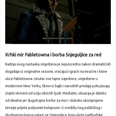
Krhki mir Fabletowna i borba Snjeguljice za red
Radnja ovog nastavka smještena je neposredno nakon dramatičnih
događaja iz originalne sezone, vraćajući igrače na mračne i kišne
ulice Fabletowna. Unutar ove tajne zajednice, smještene u
modernom New Yorku, likovi iz bajki i narodnih predaja pokušavaju
živjeti skriveni od očiju običnih ljudi. Međutim, situacija je daleko
od idealne jer dugotrajne borbe za moć i duboko ukorijenjene
tenzije prijete potpunim kolapsom. U središtu tog političkog i
društvenog kaosa nalazi se Snjeguljica, koja ulaže nadljudske