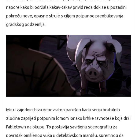
napore kako bi održala kakav-takav privid reda dok se u pozadini
pokreću nove, opasne struje s ciljem potpunog preoblikovanja
gradskog podzemlja.
Mir u zajednici biva nepovratno narušen kada serija brutalnih
zločina zaprijeti potpunim lomom ionako krhke ravnoteže koja drži
Fabletown na okupu. To postavlja savršenu scenografiju za
povratak omiljenog vuka u detektivskom mantilu, spremnog da