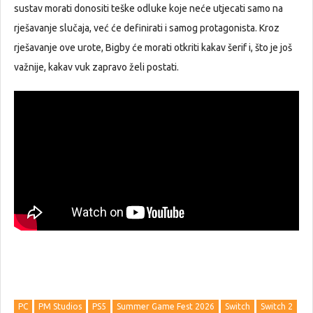
sustav morati donositi teške odluke koje neće utjecati samo na
rješavanje slučaja, već će definirati i samog protagonista. Kroz
rješavanje ove urote, Bigby će morati otkriti kakav šerif i, što je još
važnije, kakav vuk zapravo želi postati.
PC
PM Studios
PS5
Summer Game Fest 2026
Switch
Switch 2