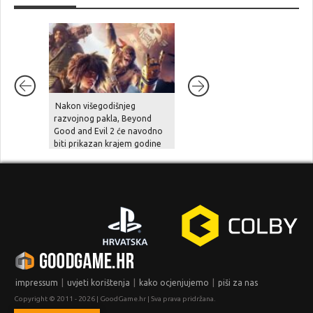
Nakon višegodišnjeg
Unutarnji problemi i
razvojnog pakla, Beyond
preopterećenje usporili su
Good and Evil 2 će navodno
Halo Studios, Halo 2 Remake
biti prikazan krajem godine
je pod znakom pitanja
|
|
|
impressum
uvjeti korištenja
kako ocjenjujemo
piši za nas
Copyright © 2011 - 2026 | GoodGame.hr | Sva prava pridržana.