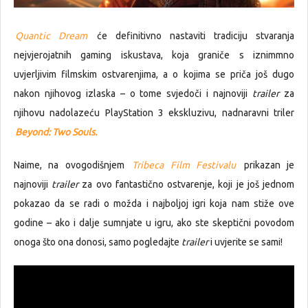
Quantic Dream
će definitivno nastaviti tradiciju stvaranja
nejvjerojatnih gaming iskustava, koja graniče s iznimmno
uvjerljivim filmskim ostvarenjima, a o kojima se priča još dugo
nakon njihovog izlaska – o tome svjedoči i najnoviji
trailer
za
njihovu nadolazeću PlayStation 3 ekskluzivu, nadnaravni triler
Beyond: Two Souls.
Naime, na ovogodišnjem
Tribeca Film Festivalu
prikazan je
najnoviji
trailer
za ovo fantastično ostvarenje, koji je još jednom
pokazao da se radi o možda i najboljoj igri koja nam stiže ove
godine – ako i dalje sumnjate u igru, ako ste skeptični povodom
onoga što ona donosi, samo pogledajte
trailer
i uvjerite se sami!