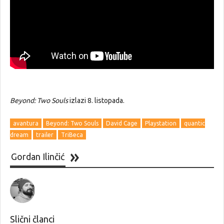
Beyond: Two Souls
izlazi 8. listopada.
avantura
Beyond: Two Souls
David Cage
Playstation
quantic
dream
trailer
TriBeca
Gordan Ilinčić
Slični članci