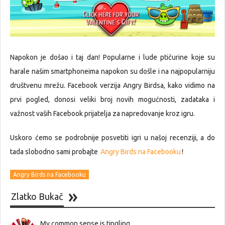
Napokon je došao i taj dan! Popularne i lude ptičurine koje su
harale našim smartphoneima napokon su došle i na najpopularniju
društvenu mrežu. Facebook verzija Angry Birdsa, kako vidimo na
prvi pogled, donosi veliki broj novih mogućnosti, zadataka i
važnost vaših Facebook prijatelja za napredovanje kroz igru.
Uskoro ćemo se podrobnije posvetiti igri u našoj recenziji, a do
tada slobodno sami probajte
Angry Birds na Facebooku
!
Angry Birds na Facebooku
Zlatko Bukač
My common sense is tingling