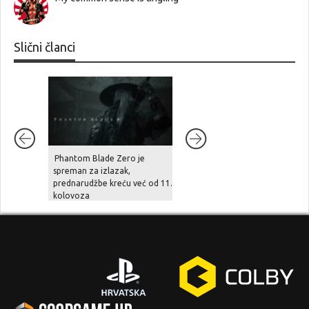
Slični članci
Phantom Blade Zero je
Šef Take-Two Interactivea
spreman za izlazak,
tvrdi: “zbog divljanja cijena
prednarudžbe kreću već od 11.
hardvera, cloud streaming u
kolovoza
naredne tri godine preuzima
gejming scenu