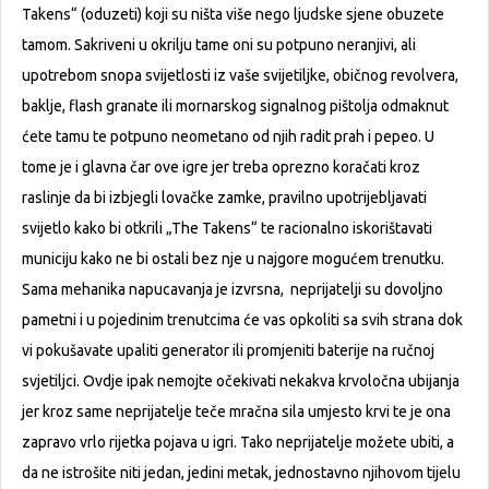
Takens“ (oduzeti) koji su ništa više nego ljudske sjene obuzete
tamom. Sakriveni u okrilju tame oni su potpuno neranjivi, ali
upotrebom snopa svijetlosti iz vaše svijetiljke, običnog revolvera,
baklje, flash granate ili mornarskog signalnog pištolja odmaknut
ćete tamu te potpuno neometano od njih radit prah i pepeo. U
tome je i glavna čar ove igre jer treba oprezno koračati kroz
raslinje da bi izbjegli lovačke zamke, pravilno upotrijebljavati
svijetlo kako bi otkrili „The Takens“ te racionalno iskorištavati
municiju kako ne bi ostali bez nje u najgore mogućem trenutku.
Sama mehanika napucavanja je izvrsna, neprijatelji su dovoljno
pametni i u pojedinim trenutcima će vas opkoliti sa svih strana dok
vi pokušavate upaliti generator ili promjeniti baterije na ručnoj
svjetiljci. Ovdje ipak nemojte očekivati nekakva krvoločna ubijanja
jer kroz same neprijatelje teče mračna sila umjesto krvi te je ona
zapravo vrlo rijetka pojava u igri. Tako neprijatelje možete ubiti, a
da ne istrošite niti jedan, jedini metak, jednostavno njihovom tijelu