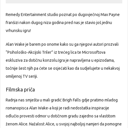
Remedy Entertainment studio poznat po dugovječnoj Max Payne
franšizi nakon dugog niza godina pred nas je stavio još jednu
vrhunsku igru!
Alan Wake je barem po onome kako su ga njegovi autori prozvali
“Psihološko-Akcijski Triler” iz trećeg lica te Microsoftova
eskluziva za dotičnu konzolu.Igra je napravljena u epizodama,
točnije šest njih pa ćete se osjećati kao da sudjelujete u nekakvoj
omiljenoj TV seriji.
Filmska priča
Radnja nas smješta u mali gradić Brigh Falls gdje pratimo mladog
romanopisca Alan Wake-a koji je radi nedostatka inspiracije
odlučio provesti odmor u dotičnom gradu zajedno sa vlastitom
ženom Alice. Nažalost Alice, u svojoj najboljoj namjeri da pomogne