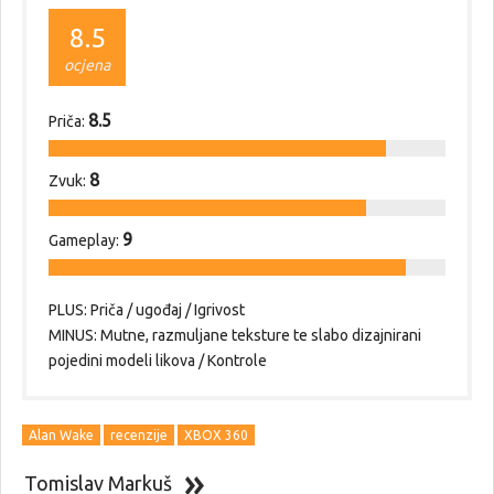
8.5
ocjena
8.5
Priča:
8
Zvuk:
9
Gameplay:
PLUS: Priča / ugođaj / Igrivost
MINUS: Mutne, razmuljane teksture te slabo dizajnirani
pojedini modeli likova / Kontrole
Alan Wake
recenzije
XBOX 360
Tomislav Markuš