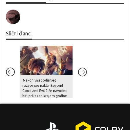
Slični članci
Nakon višegodišnjeg
Unutarnji problemi i
razvojnog pakla, Beyond
preopterećenje usporili su
Good and Evil 2 će navodno
Halo Studios, Halo 2 Remake
biti prikazan krajem godine
je pod znakom pitanja