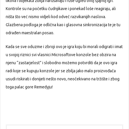
likova i objekata zbilja narušavaju i ruše ugled ovoj sjajnoj igri.
Kontrole su na početku čudnjikave i ponekad loše reagiraju, ali
ništa što već nismo vidjeli kod odveč razvikanijih naslova.
Glazbena podloga je odlična kao i glasovna sinkronizacija te je tu
odrađen maestralan posao.
Kada se sve oduzme i zbroji ovo je igra koju bi morali odigrati i imat
u svojoj riznici svi vlasnici Microsoftove konzole bez obzira na
njenu “zastarjelost” i slobodno možemo potvrditi da je ovo igra
radi koje se kupuju konzole jer se zbilja jako malo proizvođača
usudi riskirati i donijeti nešto novo, neočekivano na tržište i zbog
toga palac gore Remedyju!