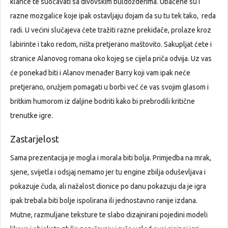
klance te suočavati sa divovskim buldožderima. Ubačene su i
razne mozgalice koje ipak ostavljaju dojam da su tu tek tako, reda
radi. U većini slučajeva ćete tražiti razne prekidače, prolaze kroz
labirinte i tako redom, ništa pretjerano maštovito. Sakupljat ćete i
stranice Alanovog romana oko kojeg se cijela priča odvija. Uz vas
će ponekad biti i Alanov menađer Barry koji vam ipak neće
pretjerano, oružjem pomagati u borbi već će vas svojim glasom i
britkim humorom iz daljine bodriti kako bi prebrodili kritične
trenutke igre.
Zastarjelost
Sama prezentacija je mogla i morala biti bolja. Primjedba na mrak,
sjene, svijetla i odsjaj nemamo jer tu engine zbilja oduševljava i
pokazuje čuda, ali nažalost dionice po danu pokazuju da je igra
ipak trebala biti bolje ispolirana ili jednostavno ranije izdana.
Mutne, razmuljane teksture te slabo dizajnirani pojedini modeli