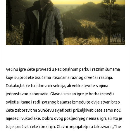
Većinu igre ćete provesti u Nacionalnom parku i raznim šumama
koje su prožete tisućama i tisućama raznog drveća i raslinja.
Dakako,bit će tu i dnevnih sekcija, ali velike levele s njima
jednostavno zaboravite. Glavna smisao igre je borba između
svijetla i tame i radi izvrsnog balansa između te dvije stvari brzo
ćete zaboravit na Sunčevu svjetlost i priželjkivati ćete samo noć,
mjesec i vukodlake. Dobro ovog posljednjeg nema u igri, ali što je
tu je, preživit ćete i bez njih. Glavni neprijatelji su takozvani „The